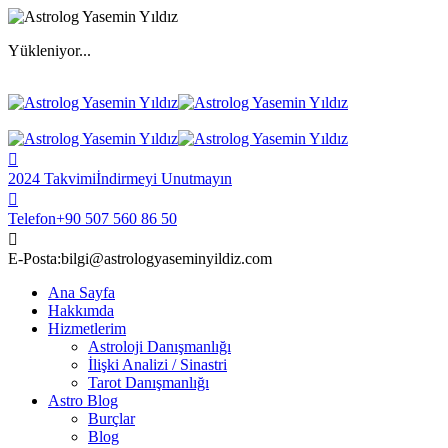
Yükleniyor...
2024 Takvimi
İndirmeyi Unutmayın
Telefon
+90 507 560 86 50
E-Posta:
bilgi@astrologyaseminyildiz.com
Ana Sayfa
Hakkımda
Hizmetlerim
Astroloji Danışmanlığı
İlişki Analizi / Sinastri
Tarot Danışmanlığı
Astro Blog
Burçlar
Blog