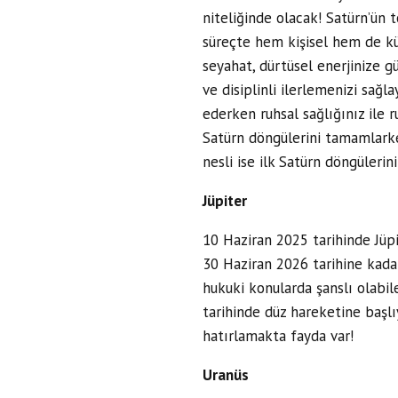
niteliğinde olacak! Satürn’ün 
süreçte hem kişisel hem de kü
seyahat, dürtüsel enerjinize gü
ve disiplinli ilerlemenizi sağl
ederken ruhsal sağlığınız ile 
Satürn döngülerini tamamlark
nesli ise ilk Satürn döngülerin
Jüpiter
10 Haziran 2025 tarihinde Jüpi
30 Haziran 2026 tarihine kadar 
hukuki konularda şanslı olabi
tarihinde düz hareketine başlıy
hatırlamakta fayda var!
Uranüs