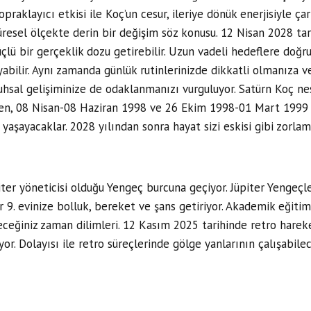
topraklayıcı etkisi ile Koç’un cesur, ileriye dönük enerjisiyle
resel ölçekte derin bir değişim söz konusu. 12 Nisan 2028 tar
çlü bir gerçeklik dozu getirebilir. Uzun vadeli hedeflere doğru
ayabilir. Aynı zamanda günlük rutinlerinizde dikkatli olmanıza 
ruhsal gelişiminize de odaklanmanızı vurguluyor. Satürn Koç ne
en, 08 Nisan-08 Haziran 1998 ve 26 Ekim 1998-01 Mart 1999 t
i yaşayacaklar. 2028 yılından sonra hayat sizi eskisi gibi zorla
ter yöneticisi olduğu Yengeç burcuna geçiyor. Jüpiter Yengeçle
9. evinize bolluk, bereket ve şans getiriyor. Akademik eğitimle
leceğiniz zaman dilimleri. 12 Kasım 2025 tarihinde retro hare
or. Dolayısı ile retro süreçlerinde gölge yanlarının çalışabile