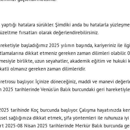
 yaptığı hatalara sürükler. Şimdiki anda bu hatalarla yüzleşmeni
zeltme fırsatları olarak değerlendirebilirsiniz.
eketiyle başladığımız 2025 yılının başında, kariyeriniz ile ilgi
atlamalarına dikkat etmeniz gereken zaman dilimleri olabilir.
esiyle birlikte, uzun seyahatler, akademik eğitim ve hukuki konu
katli olmanız gereken zaman dilimleridir.
etrosu başlıyor. İçinize döneceğiniz, maddi ve manevi değerle
n 2025 tarihlerinde Venüs’ün Balık burcundaki geri hareketiyle 
025 tarihinde Koç burcunda başlıyor. Çalışma hayatınızda kend
iksel sağlığınıza dikkat etmek, şifa yöntemleri ile ruhunuza i
art 2025-08 Nisan 2025 tarihlerinde Merkür Balık burcunda geri