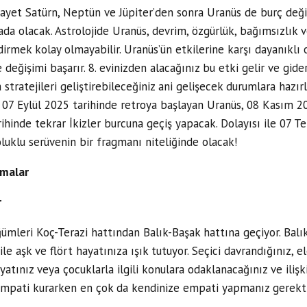
yet Satürn, Neptün ve Jüpiter’den sonra Uranüs de burç değişt
a olacak. Astrolojide Uranüs, devrim, özgürlük, bağımsızlık ve 
irmek kolay olmayabilir. Uranüs’ün etkilerine karşı dayanıklı 
eğişimi başarır. 8. evinizden alacağınız bu etki gelir ve giderle
stratejileri geliştirebileceğiniz ani gelişecek durumlara hazır
r. 07 Eylül 2025 tarihinde retroya başlayan Uranüs, 08 Kasım 
ihinde tekrar İkizler burcuna geçiş yapacak. Dolayısı ile 07 
oluklu serüvenin bir fragmanı niteliğinde olacak!
lmalar
r
ümleri Koç-Terazi hattından Balık-Başak hattına geçiyor. Bal
ile aşk ve flört hayatınıza ışık tutuyor. Seçici davrandığınız, e
yatınız veya çocuklarla ilgili konulara odaklanacağınız ve ilişk
 empati kurarken en çok da kendinize empati yapmanız gerektiğ