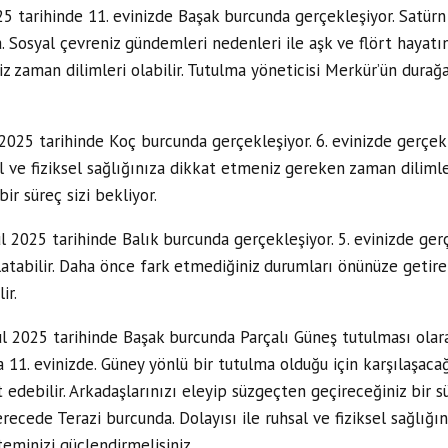
 tarihinde 11. evinizde Başak burcunda gerçekleşiyor. Satürn
Sosyal çevreniz gündemleri nedenleri ile aşk ve flört hayatını
iz zaman dilimleri olabilir. Tutulma yöneticisi Merkür’ün durağ
025 tarihinde Koç burcunda gerçekleşiyor. 6. evinizde gerçe
 ve fiziksel sağlığınıza dikkat etmeniz gereken zaman dilimleri
ir süreç sizi bekliyor.
l 2025 tarihinde Balık burcunda gerçekleşiyor. 5. evinizde ger
tabilir. Daha önce fark etmediğiniz durumları önünüze getireb
ir.
l 2025 tarihinde Başak burcunda Parçalı Güneş tutulması olara
1. evinizde. Güney yönlü bir tutulma olduğu için karşılaşacağ
et edebilir. Arkadaşlarınızı eleyip süzgeçten geçireceğiniz bir s
ecede Terazi burcunda. Dolayısı ile ruhsal ve fiziksel sağlığ
isteminizi güçlendirmelisiniz.