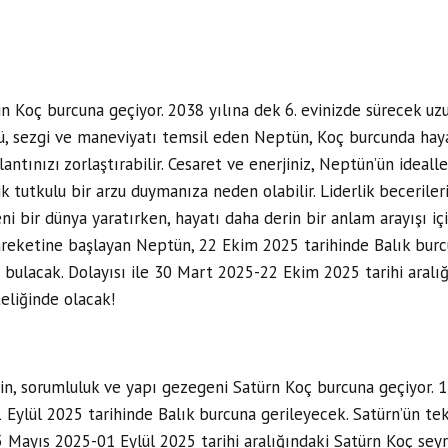
 Koç burcuna geçiyor. 2038 yılına dek 6. evinizde sürecek uzu
cü, sezgi ve maneviyatı temsil eden Neptün, Koç burcunda haya
ntınızı zorlaştırabilir. Cesaret ve enerjiniz, Neptün’ün idealler
 tutkulu bir arzu duymanıza neden olabilir. Liderlik becerileri
ni bir dünya yaratırken, hayatı daha derin bir anlam arayışı iç
areketine başlayan Neptün, 22 Ekim 2025 tarihinde Balık burc
 bulacak. Dolayısı ile 30 Mart 2025-22 Ekim 2025 tarihi aralı
eliğinde olacak!
in, sorumluluk ve yapı gezegeni Satürn Koç burcuna geçiyor. 1
 Eylül 2025 tarihinde Balık burcuna gerileyecek. Satürn’ün t
 25 Mayıs 2025-01 Eylül 2025 tarihi aralığındaki Satürn Koç se