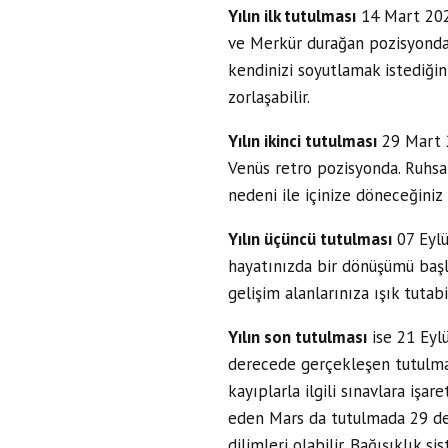
Yılın ilk tutulması
14 Mart 2025
ve Merkür durağan pozisyonda. 
kendinizi soyutlamak istediğin
zorlaşabilir.
Yılın ikinci tutulması
29 Mart 2
Venüs retro pozisyonda. Ruhsal
nedeni ile içinize döneceğiniz b
Yılın üçüncü tutulması
07 Eylü
hayatınızda bir dönüşümü başla
gelişim alanlarınıza ışık tutabil
Yılın son tutulması
ise 21 Eylü
derecede gerçekleşen tutulma 1
kayıplarla ilgili sınavlara işar
eden Mars da tutulmada 29 der
dilimleri olabilir. Bağışıklık s