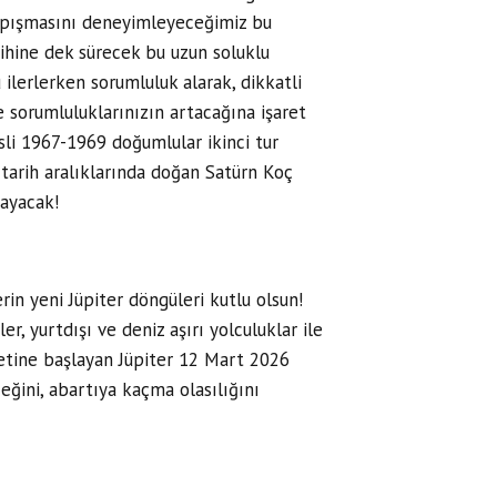
 çarpışmasını deneyimleyeceğimiz bu
ihine dek sürecek bu uzun soluklu
 ilerlerken sorumluluk alarak, dikkatli
ve sorumluluklarınızın artacağına işaret
sli 1967-1969 doğumlular ikinci tur
arih aralıklarında doğan Satürn Koç
mayacak!
rin yeni Jüpiter döngüleri kutlu olsun!
r, yurtdışı ve deniz aşırı yolculuklar ile
ketine başlayan Jüpiter 12 Mart 2026
ceğini, abartıya kaçma olasılığını