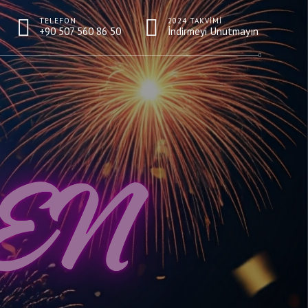
TELEFON
2024 TAKVIMI
+90 507 560 86 50
İndirmeyi Unutmayın