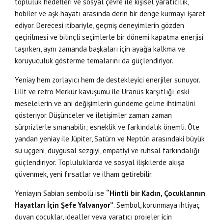
topluluk hedefleri ve sosyal çevre ile kişisel yaratıcılık,
hobiler ve aşk hayatı arasında derin bir denge kurmayı işaret
ediyor. Derecesi itibariyle, geçmiş deneyimlerin gözden
geçirilmesi ve bilinçli seçimlerle bir dönemi kapatma enerjisi
taşırken, aynı zamanda başkaları için ayağa kalkma ve
koruyuculuk gösterme temalarını da güçlendiriyor.
Yeniay hem zorlayıcı hem de destekleyici enerjiler sunuyor.
Lilit ve retro Merkür kavuşumu ile Uranüs karşıtlığı, eski
meselelerin ve ani değişimlerin gündeme gelme ihtimalini
gösteriyor. Düşünceler ve iletişimler zaman zaman
sürprizlerle sınanabilir; esneklik ve farkındalık önemli. Öte
yandan yeniay ile Jüpiter, Satürn ve Neptün arasındaki büyük
su üçgeni, duygusal sezgiyi, empatiyi ve ruhsal farkındalığı
güçlendiriyor. Topluluklarda ve sosyal ilişkilerde akışa
güvenmek, yeni fırsatlar ve ilham getirebilir.
Yeniayın Sabian sembolü ise
“Hintli bir Kadın, Çocuklarının
Hayatları İçin Şefe Yalvarıyor”
. Sembol, korunmaya ihtiyaç
duyan çocuklar, idealler veya yaratıcı projeler için