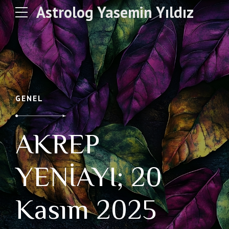
Astrolog Yasemin Yıldız
GENEL
AKREP
YENİAYI; 20
Kasım 2025