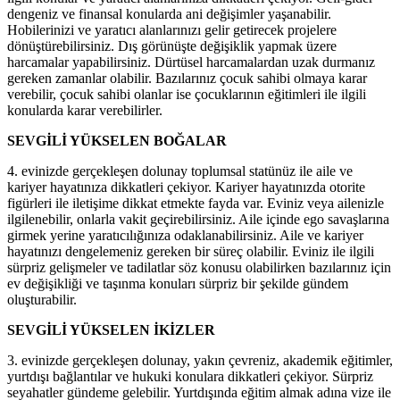
dengeniz ve finansal konularda ani değişimler yaşanabilir.
Hobilerinizi ve yaratıcı alanlarınızı gelir getirecek projelere
dönüştürebilirsiniz. Dış görünüşte değişiklik yapmak üzere
harcamalar yapabilirsiniz. Dürtüsel harcamalardan uzak durmanız
gereken zamanlar olabilir. Bazılarınız çocuk sahibi olmaya karar
verebilir, çocuk sahibi olanlar ise çocuklarının eğitimleri ile ilgili
konularda karar verebilirler.
SEVGİLİ YÜKSELEN BOĞALAR
4. evinizde gerçekleşen dolunay toplumsal statünüz ile aile ve
kariyer hayatınıza dikkatleri çekiyor. Kariyer hayatınızda otorite
figürleri ile iletişime dikkat etmekte fayda var. Eviniz veya ailenizle
ilgilenebilir, onlarla vakit geçirebilirsiniz. Aile içinde ego savaşlarına
girmek yerine yaratıcılığınıza odaklanabilirsiniz. Aile ve kariyer
hayatınızı dengelemeniz gereken bir süreç olabilir. Eviniz ile ilgili
sürpriz gelişmeler ve tadilatlar söz konusu olabilirken bazılarınız için
ev değişikliği ve taşınma konuları sürpriz bir şekilde gündem
oluşturabilir.
SEVGİLİ YÜKSELEN İKİZLER
3. evinizde gerçekleşen dolunay, yakın çevreniz, akademik eğitimler,
yurtdışı bağlantılar ve hukuki konulara dikkatleri çekiyor. Sürpriz
seyahatler gündeme gelebilir. Yurtdışında eğitim almak adına vize ile