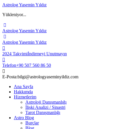
Astrolog Yasemin Yıldız
Yükleniyor...
Astrolog Yasemin Yıldız
Astrolog Yasemin Yıldız
2024 Takvimi
İndirmeyi Unutmayın
Telefon
+90 507 560 86 50
E-Posta:
bilgi@astrologyaseminyildiz.com
Ana Sayfa
Hakkımda
Hizmetlerim
Astroloji Danışmanlığı
İlişki Analizi / Sinastri
Tarot Danışmanlığı
Astro Blog
Burçlar
Blog