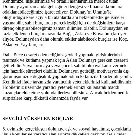
Kendimize, ilişkilerimize ve ortaklı alanlarımıza mercek tutan
Dolunay aynı zamanda gelir-gider dengesi ve finansal konulara
odaklanabileceğimize işaret ediyor. Dolunay’ın Uranüs’le
oluşturduğu kare açıyla bu alanlarda ani beklenmedik gelişmeler
yaşanabilir, sabit burçlarda gerçekleştiği için de değişimlere karşı
direnç oluşturabileceğimiz zaman dilimleri olabilir. Dolunaydan en
fazla etkilenen burçlar arasında Boğa, Aslan ve Kova burçları yer
alıyor. Dolunaydan daha olumlu etkiler alabilecek burçlar ise Koç,
Aslan ve Yay burçları.
Daha önce cesaret edemediğiniz şeyleri yapmak, girişimlerinizi
tanıtmak ve kutlama yapmak için Aslan Dolunayı gereken cesareti
getirebilir. Yuva kurmaya veya çocuk sahibi olmaya karar vermek
için hazırlık süreçleri olabilir. Dolunayın getirdiği motivasyonla dış
görünüşünüzde değişiklik yapmak adına kafanızda fikirler oluşabilir.
Kendinizi ifade tarzınızda yaratıcılık yeteneklerinizi kullanabilirsiniz.
Hobileriniz üzerinde yaratıcı yeteneklerinizi kullanarak maddi
kazançlar elde etme yolunda ilerleyebilirsiniz. Ancak beklenmedik
sürprizlere karşı dikkatli olmanızda fayda var.
SEVGİLİ YÜKSELEN KOÇLAR
5. evinizde gerçekleşen dolunay, aşk ve sosyal hayatınız, çocuklarla
ilgili konular ve yaratıcı alanlarınıza dikkatleri çekiyor. Geli-gider