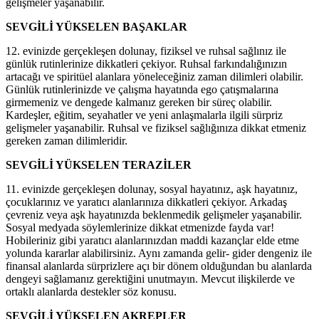
gelişmeler yaşanabilir.
SEVGİLİ YÜKSELEN BAŞAKLAR
12. evinizde gerçekleşen dolunay, fiziksel ve ruhsal sağlınız ile
günlük rutinlerinize dikkatleri çekiyor. Ruhsal farkındalığınızın
artacağı ve spiritüel alanlara yöneleceğiniz zaman dilimleri olabilir.
Günlük rutinlerinizde ve çalışma hayatında ego çatışmalarına
girmemeniz ve dengede kalmanız gereken bir süreç olabilir.
Kardeşler, eğitim, seyahatler ve yeni anlaşmalarla ilgili sürpriz
gelişmeler yaşanabilir. Ruhsal ve fiziksel sağlığınıza dikkat etmeniz
gereken zaman dilimleridir.
SEVGİLİ YÜKSELEN TERAZİLER
11. evinizde gerçekleşen dolunay, sosyal hayatınız, aşk hayatınız,
çocuklarınız ve yaratıcı alanlarınıza dikkatleri çekiyor. Arkadaş
çevreniz veya aşk hayatınızda beklenmedik gelişmeler yaşanabilir.
Sosyal medyada söylemlerinize dikkat etmenizde fayda var!
Hobileriniz gibi yaratıcı alanlarınızdan maddi kazançlar elde etme
yolunda kararlar alabilirsiniz. Aynı zamanda gelir- gider dengeniz ile
finansal alanlarda sürprizlere açı bir dönem olduğundan bu alanlarda
dengeyi sağlamanız gerektiğini unutmayın. Mevcut ilişkilerde ve
ortaklı alanlarda destekler söz konusu.
SEVGİLİ YÜKSELEN AKREPLER