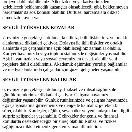
projeye dahil olabilirsiniz. Ailenizden veya kariyerinizden
gelebilecek beklenmedik kazançlar oluşabileceği gibi, beklenmeyen
harcamalar da söz konusu olabilir. Dürtüsel harcamalara dikkat
etmenizde fayda var.
SEVGİLİ YÜKSELEN KOVALAR
7. evinizde gerçekleşen doluna, kendiniz, ikili ilişkileriniz ve ortaklı
alanlarınıza dikkatleri çekiyor. Dolayısı ile ikili ilişkiler ve ortaklı
alanlarda ego çatışmalarına açık olabileceğiniz zamanlar olabilir.
Kariyer hayatınızda veya toplum statünüzde değişimler yaşanabilir.
Aşk hayatınızdan veya sosyal çevrenizden destek alabilir yeni
projelere dahil olabilirsiniz. Akademik eğitimler, yurtdışı bağlantılar
ve medya alanlarında çalışanlar için güzel gelişmeler yaşanabilir.
SEVGİLİ YÜKSELEN BALIKLAR
6. evinizde gerçekleşen dolunay, fiziksel ve ruhsal sağlınız ile
günlük rutinlerinize dikkatleri çekiyor. Çalışma hayatınızda
değişimler yaşanabilir. Günlük rutinlerinizde ve çalışma hayatınızda
ego çatışmalarına girmemeniz ve dengede kalmanız gereken bir
süreç olabilir. Kardeşler, eğitim, seyahatler ve yeni anlaşmalarla ilgili
sürpriz gelişmeler yaşanabilir. Gelir-gider dengeniz ve finansal
konularda destekleneceğiz bir süreç olabilir. Ruhsal ve fiziksel
sağlığınıza dikkat etmeniz gereken zaman dilimleridir.