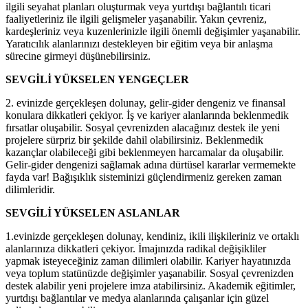
ilgili seyahat planları oluşturmak veya yurtdışı bağlantılı ticari
faaliyetleriniz ile ilgili gelişmeler yaşanabilir. Yakın çevreniz,
kardeşleriniz veya kuzenlerinizle ilgili önemli değişimler yaşanabilir.
Yaratıcılık alanlarınızı destekleyen bir eğitim veya bir anlaşma
sürecine girmeyi düşünebilirsiniz.
SEVGİLİ YÜKSELEN YENGEÇLER
2. evinizde gerçekleşen dolunay, gelir-gider dengeniz ve finansal
konulara dikkatleri çekiyor. İş ve kariyer alanlarında beklenmedik
fırsatlar oluşabilir. Sosyal çevrenizden alacağınız destek ile yeni
projelere sürpriz bir şekilde dahil olabilirsiniz. Beklenmedik
kazançlar olabileceği gibi beklenmeyen harcamalar da oluşabilir.
Gelir-gider dengenizi sağlamak adına dürtüsel kararlar vermemekte
fayda var! Bağışıklık sisteminizi güçlendirmeniz gereken zaman
dilimleridir.
SEVGİLİ YÜKSELEN ASLANLAR
1.evinizde gerçekleşen dolunay, kendiniz, ikili ilişkileriniz ve ortaklı
alanlarınıza dikkatleri çekiyor. İmajınızda radikal değişikliler
yapmak isteyeceğiniz zaman dilimleri olabilir. Kariyer hayatınızda
veya toplum statünüzde değişimler yaşanabilir. Sosyal çevrenizden
destek alabilir yeni projelere imza atabilirsiniz. Akademik eğitimler,
yurtdışı bağlantılar ve medya alanlarında çalışanlar için güzel