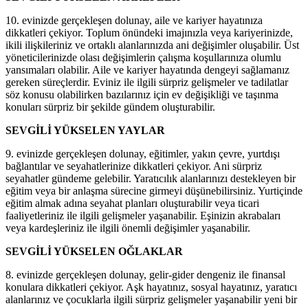
10. evinizde gerçekleşen dolunay, aile ve kariyer hayatınıza
dikkatleri çekiyor. Toplum önündeki imajınızla veya kariyerinizde,
ikili ilişkileriniz ve ortaklı alanlarınızda ani değişimler oluşabilir. Üst
yöneticilerinizde olası değişimlerin çalışma koşullarınıza olumlu
yansımaları olabilir. Aile ve kariyer hayatında dengeyi sağlamanız
gereken süreçlerdir. Eviniz ile ilgili sürpriz gelişmeler ve tadilatlar
söz konusu olabilirken bazılarınız için ev değişikliği ve taşınma
konuları sürpriz bir şekilde gündem oluşturabilir.
SEVGİLİ YÜKSELEN YAYLAR
9. evinizde gerçekleşen dolunay, eğitimler, yakın çevre, yurtdışı
bağlantılar ve seyahatlerinize dikkatleri çekiyor. Ani sürpriz
seyahatler gündeme gelebilir. Yaratıcılık alanlarınızı destekleyen bir
eğitim veya bir anlaşma sürecine girmeyi düşünebilirsiniz. Yurtiçinde
eğitim almak adına seyahat planları oluşturabilir veya ticari
faaliyetleriniz ile ilgili gelişmeler yaşanabilir. Eşinizin akrabaları
veya kardeşleriniz ile ilgili önemli değişimler yaşanabilir.
SEVGİLİ YÜKSELEN OĞLAKLAR
8. evinizde gerçekleşen dolunay, gelir-gider dengeniz ile finansal
konulara dikkatleri çekiyor. Aşk hayatınız, sosyal hayatınız, yaratıcı
alanlarınız ve çocuklarla ilgili sürpriz gelişmeler yaşanabilir yeni bir