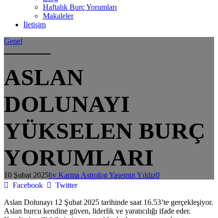
Haftalık Burç Yorumları
Makaleler
İletişim
Genel
ASLAN
DOLUNAYI
YÜKSELEN BURÇ
YORUMLARI
10 Şubat 2025
by Karma Astrolog Yasemin Yıldız
0
Facebook
Twitter
Aslan Dolunayı 12 Şubat 2025 tarihinde saat 16.53’te gerçekleşiyor.
Aslan burcu kendine güven, liderlik ve yaratıcılığı ifade eder.