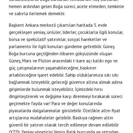
hemen ardından gelen Boğa süreci, acele etmeden, temkinle
ve sabırla ilerlemek demektir.
Başkent Ankara merkezli çıkartılan haritada 5. evde
gerçekleşen yeniay, ünlüler, liderler, çocuklarla ilgili konular,
borsa ve spekülatif yatırımlar, sosyal hareketler ve
parlamento ile ilgili konuları gündeme getirebilir. Güneş
Boğa burcuna geçtiğinden itibaren gökyüzünde oluşan
Güneş, Mars ve Plüton arasındaki t-kare açı kalıbı ego ve
güç çatışmalarının yaşanabileceğine, baskının
artabileceğine işaret edebilir. Sahip olduklarımıza sıkı sıkı
bağlanmak isteyebilir, geleceği güvence altına almak adına
girişimlerde bulunmak isteyebiliriz. İçimizdeki hırsı
dinginleştirerek ve değişime karşı direnmeyi bırakarak süreci
geçirmekte fayda var! Para ve değer konularında
piyasalarda dalgalanmalar görülebilir. Özellikle altın fiyat
artışlarına müdahaleler gelebilir. Baskıya rağmen altın
güvenli bir yatırım olarak tercih edilmeye devam edilebilir
(YTD). Yeniay yöneticisi Venüs Balık burcunda ve retrodan