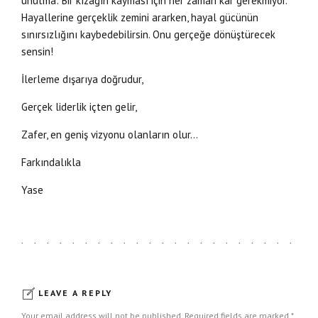
unutma: Bir kızağın kayması için her zaman kar gerekmiyor.
Hayallerine gerçeklik zemini ararken, hayal gücünün
sınırsızlığını kaybedebilirsin. Onu gerçeğe dönüştürecek
sensin!
İlerleme dışarıya doğrudur,
Gerçek liderlik içten gelir,
Zafer, en geniş vizyonu olanların olur…
Farkındalıkla
Yase
LEAVE A REPLY
Your email address will not be published. Required fields are marked *