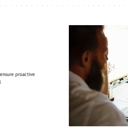
olma ve sonuç alma zamanıdı
gerilimleri de ortaya çıkarırl
Başkent Ankara merkezli çık
8 aksını güçlü şekilde tetikl
vergiler, krediler, borçlar, 
ekonomik politikalarıyla ilişki
Önümüzdeki süreçte ekonomik
düzenlemeleri, kamu harcama
algısı daha görünür hale gele
meselelerin artık somut so
 ensure proactive
.
Satürn Kareli Dolunay: Soru
Dolunayın yöneticisi Satürn,
Dolunay ile kare açı kuruyor
olması bu açıyı daha da önem
Mundane astrolojide 11. ev; m