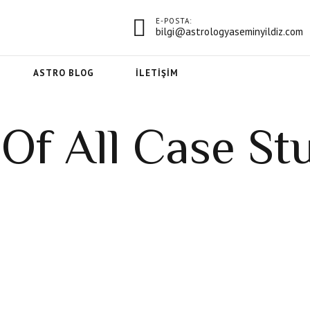
E-POSTA:
bilgi@astrologyaseminyildiz.com
ASTRO BLOG
İLETIŞIM
 Of All Case St