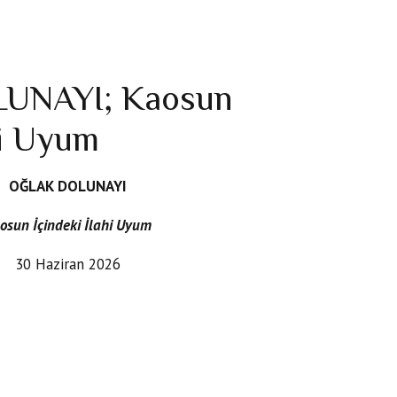
UNAYI; Kaosun
hi Uyum
OĞLAK DOLUNAYI
osun İçindeki İlahi Uyum
30 Haziran 2026
Oğlak burcunun 8 derecesinde gerçekleşen
if düzlemde sorumluluklarımızla yüzleşmeye,
hayatımızın sürdürülebilir olmayan alanlarını
aylar doğaları gereği bir tamamlanma, görünür