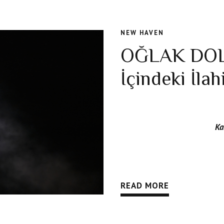
NEW HAVEN
OĞLAK DOL
İçindeki İla
Ka
30 Haziran 2026 tarihinde 
Dolunay, bireysel ve kolekt
READ MORE
gerçekçi kararlar almaya ve 
görmeye davet ediyor. Dolun