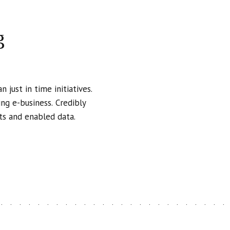
çalışırken yeni sistemler o
yönetim içinde güç mücadelel
kararları beraberinde getireb
g
Facies Etkisi: Sert Gerçekl
Dolunay, sabit yıldızlar ve n
bölgelerinden biri olan Facie
 just in time initiatives.
Takımyıldızı’nın yüz kısmınd
ng e-business. Credibly
odaklanma, hedefe kilitlenme
ts and enabled data.
ilerleme temalarıyla ilişkile
bir dayanıklılık ve mücadel
Bu etkinin altında hedeflere 
yeterince değerlendirmeden
artabilir. Ancak aynı zamanda
getirebilir.
ve yalnızca sonuca odaklanan
amaçlara ulaşma isteği, kul
geçebilir.