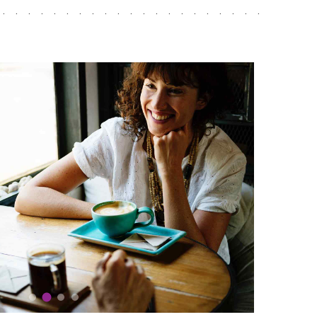
r. Ancak aynı zamanda karşıtlıkları ve
ar.
artılan haritada 8. evde gerçekleşen Dolunay, 2–
iyor. Bu eksen ekonomi, finansal sistemler,
kamu kaynakları, bütçe dengeleri ve devletin
lidir.
 göstergeler, bütçe planlamaları, vergi
ları, finansal yükümlülükler ve toplumun refah
bilir. Bir süredir göz ardı edilen ekonomik
nuçlar vermesi mümkün görünüyor.
mluluk Testi
 Koç burcunda ve 11. evde yer alıyor. Üstelik
. Satürn’ün aynı zamanda Dolunayın yöneticisi
li hale getiriyor.
eclisleri, siyasi partileri, toplumsal hareketleri,