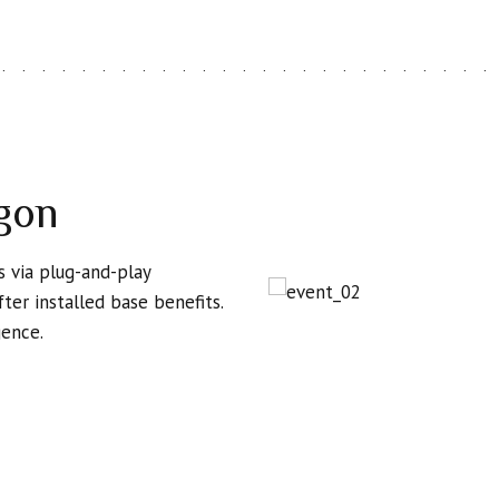
Yükselen yöneticisi Merkür’
dikkat çekici göstergelerin
çalışırlar; bir konu ilerlem
edemez. Bu nedenle bekleyen
ekonomik planlamalar ve k
günlerde yoğun şekilde gün
gon
Üstelik Merkür, haritanın 2.
konuların toplum tarafından
ekonomik güvenlik, gelirler,
beklentisinin arttığı bir süre
 via plug-and-play
beklentilerini gündemin mer
ter installed base benefits.
tetiklemesiyle birlikte eko
gence.
dönemin en önemli başlıkları
MC – Plüton Kavuşumu: Yön
Haritanın dikkat çeken bir d
Plüton ile kavuşumda olması
yöneticilerini, ülkenin yöne