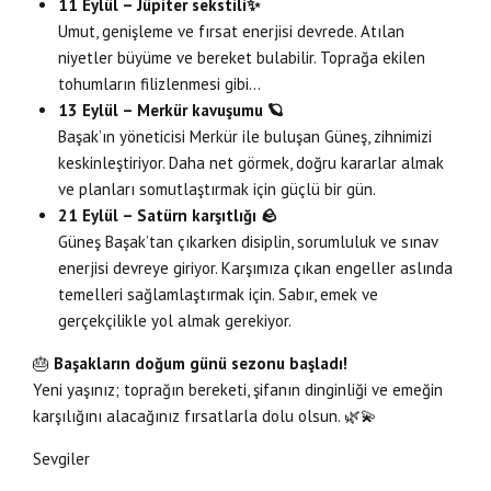
11 Eylül – Jüpiter sekstili
✨
Umut, genişleme ve fırsat enerjisi devrede. Atılan
niyetler büyüme ve bereket bulabilir. Toprağa ekilen
tohumların filizlenmesi gibi…
13 Eylül – Merkür kavuşumu
🪐
Başak’ın yöneticisi Merkür ile buluşan Güneş, zihnimizi
keskinleştiriyor. Daha net görmek, doğru kararlar almak
ve planları somutlaştırmak için güçlü bir gün.
21 Eylül – Satürn karşıtlığı
🪨
Güneş Başak’tan çıkarken disiplin, sorumluluk ve sınav
enerjisi devreye giriyor. Karşımıza çıkan engeller aslında
temelleri sağlamlaştırmak için. Sabır, emek ve
gerçekçilikle yol almak gerekiyor.
🎂
Başakların doğum günü sezonu başladı!
Yeni yaşınız; toprağın bereketi, şifanın dinginliği ve emeğin
karşılığını alacağınız fırsatlarla dolu olsun. 🌿💫
Sevgiler