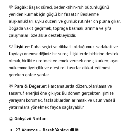
💚
Sağlık:
Başak süreci, beden-zihin-ruh bütünlüğünü
yeniden kurmak için güçlü bir fırsattır. Beslenme
alışkanlıkları, uyku düzeni ve günlük rutinler ön plana çıkar.
Doğada vakit geçirmek, toprağa basmak, arınma ve şifa
çalışmaları özellikle destekleyicidir.
🤍
İlişkiler:
Daha seçici ve dikkatli olduğumuz, sadakati ve
faydayı önemsediğimiz bir süreç. İlişkilerde birbirine destek
olmak, birlikte üretmek ve emek vermek öne çıkarken; aşırı
mükemmeliyetçilik ve eleştirel tavırlar dikkat edilmesi
gereken gölge yanlar.
💸
Para & Değerler:
Harcamalarda düzen, planlama ve
tasarruf enerjisi öne çıkıyor. Bu dönem gerçekten işimize
yarayanı korumak, fazlalıklardan arınmak ve uzun vadeli
yatırımlara yönelmek fayda sağlayabilir.
🔮
Gökyüzü Notları:
23 Ağustos – Başak Yeniayı
🌑♍