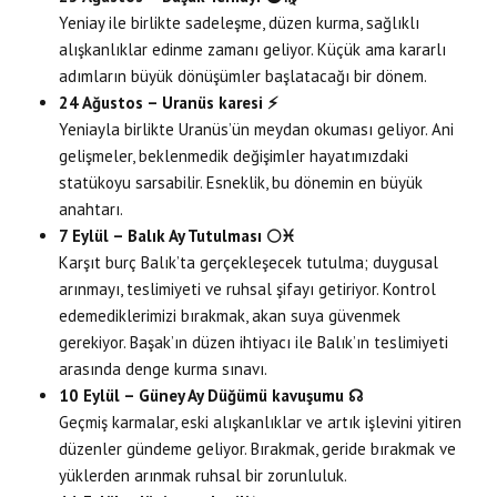
Yeniay ile birlikte sadeleşme, düzen kurma, sağlıklı
alışkanlıklar edinme zamanı geliyor. Küçük ama kararlı
adımların büyük dönüşümler başlatacağı bir dönem.
24 Ağustos – Uranüs karesi
⚡
Yeniayla birlikte Uranüs’ün meydan okuması geliyor. Ani
gelişmeler, beklenmedik değişimler hayatımızdaki
statükoyu sarsabilir. Esneklik, bu dönemin en büyük
anahtarı.
7 Eylül – Balık Ay Tutulması
🌕♓
Karşıt burç Balık’ta gerçekleşecek tutulma; duygusal
arınmayı, teslimiyeti ve ruhsal şifayı getiriyor. Kontrol
edemediklerimizi bırakmak, akan suya güvenmek
gerekiyor. Başak’ın düzen ihtiyacı ile Balık’ın teslimiyeti
arasında denge kurma sınavı.
10 Eylül – Güney Ay Düğümü kavuşumu
☊
Geçmiş karmalar, eski alışkanlıklar ve artık işlevini yitiren
düzenler gündeme geliyor. Bırakmak, geride bırakmak ve
yüklerden arınmak ruhsal bir zorunluluk.