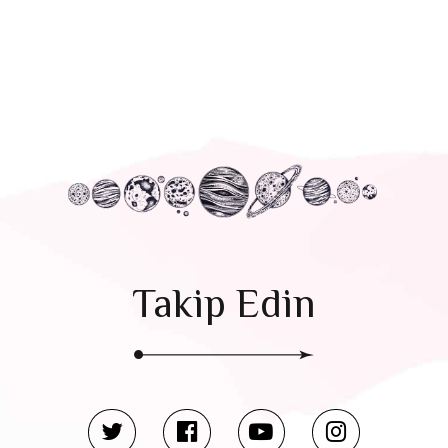
öğreneceksin
ama severek
anlayacaksın
Takip Edin