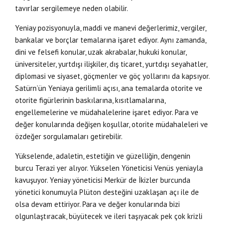
tavırlar sergilemeye neden olabilir.
Yeniay pozisyonuyla, maddi ve manevi değerlerimiz, vergiler,
bankalar ve borçlar temalarına işaret ediyor. Aynı zamanda,
dini ve felsefi konular, uzak akrabalar, hukuki konular,
üniversiteler, yurtdışı ilişkiler, dış ticaret, yurtdışı seyahatler,
diplomasi ve siyaset, göçmenler ve göç yollarını da kapsıyor.
Satürn’ün Yeniaya gerilimli açısı, ana temalarda otorite ve
otorite figürlerinin baskılarına, kısıtlamalarına,
engellemelerine ve müdahalelerine işaret ediyor. Para ve
değer konularında değişen koşullar, otorite müdahaleleri ve
özdeğer sorgulamaları getirebilir.
Yükselende, adaletin, estetiğin ve güzelliğin, dengenin
burcu Terazi yer alıyor. Yükselen Yöneticisi Venüs yeniayla
kavuşuyor. Yeniay yöneticisi Merkür de İkizler burcunda
yönetici konumuyla Plüton desteğini uzaklaşan açı ile de
olsa devam ettiriyor. Para ve değer konularında bizi
olgunlaştıracak, büyütecek ve ileri taşıyacak pek çok krizli