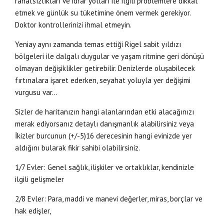
rahatsızlıkları ve idrar yolları ile ilgili problemlere dikkat
etmek ve günlük su tüketimine önem vermek gerekiyor.
Doktor kontrollerinizi ihmal etmeyin.
Yeniay aynı zamanda temas ettiği Rigel sabit yıldızı
bölgeleri ile dalgalı duygular ve yaşam ritmine geri dönüşü
olmayan değişiklikler getirebilir. Denizlerde oluşabilecek
fırtınalara işaret ederken, seyahat yoluyla yer değişimi
vurgusu var…
Sizler de haritanızın hangi alanlarından etki alacağınızı
merak ediyorsanız detaylı danışmanlık alabilirsiniz veya
İkizler burcunun (+/-5)16 derecesinin hangi evinizde yer
aldığını bularak fikir sahibi olabilirsiniz.
1/7 Evler: Genel sağlık, ilişkiler ve ortaklıklar, kendinizle
ilgili gelişmeler
2/8 Evler: Para, maddi ve manevi değerler, miras, borçlar ve
hak edişler,