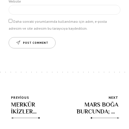
Website
Daha sonraki yorumlarımda kullanılması için adım, e-posta
adresim ve site adresim bu tarayıcıya kaydedilsin.
POST COMMENT
PREVIOUS
NEXT
MERKÜR
MARS BOĞA
İKİZLER
BURCUNDA; 09
BURCUNDA;
Haziran 2024 –
Okuyarak
21 Temmuz 2024