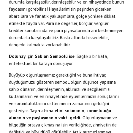
durumla karşılaşabilir, derinleşebilir ve en nihayetinde bunun
faydasını görebiliriz! Hayallerimizin peşinden giderken
abartılara ve fanatik yaklaşımlara, gölge yönlere dikkat
etmekte fayda var. Para ile değerler, borçlar, vergiler,
krediler konularında ve para piyasalarında ani beklenmeyen
durumlarla karşılaşabiliriz. Baskı altında hissedebilir,
dengede kalmakta zorlanabiliriz.
Dolunay için Sabian Sembolü ise ‘
Sağlıklı bir kafa,
entelektüel bir kafaya dönüşüyor’
Büyüyüp olgunlaşmamız gerektiğini ve buna ihtiyaç
duyduğumuzu gösteren sembol, olgun düşünce yapısına
sahip olmanın, derinleşmenin, aklımızı ve sezgilerimizi
kullanmanın ve en nihayetinde eylemlerimizin sonuçlarını
ve sorumluluklarını üstlenmenin zamanının geldiğini
gösteriyor.
Taşın altına elini sokmanın, sorumluluğu
almanın ve paylaşmanın vakti geldi.
Olgunlaşmanın ve
bilgeliğin ortaya çıkmasına izin verildiğinde, zihniyetin de
değiştiği ve büyüdüğü görülebilir. Artık mızmızlanmayı