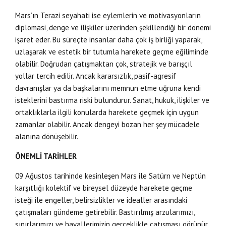
Mars’ın Terazi seyahati ise eylemlerin ve motivasyonların
diplomasi, denge ve ilişkiler üzerinden şekillendiği bir dönemi
işaret eder. Bu süreçte insanlar daha çok iş birliği yaparak,
uzlaşarak ve estetik bir tutumla harekete geçme eğiliminde
olabilir. Doğrudan çatışmaktan çok, stratejik ve barışçıl
yollar tercih edilir. Ancak kararsızlık, pasif-agresif
davranışlar ya da başkalarını memnun etme uğruna kendi
isteklerini bastırma riski bulundurur. Sanat, hukuk, ilişkiler ve
ortaklıklarla ilgili konularda harekete geçmek için uygun
zamanlar olabilir. Ancak dengeyi bozan her şey mücadele
alanına dönüşebilir.
ÖNEMLİ TARİHLER
09 Ağustos tarihinde kesinleşen Mars ile Satürn ve Neptün
karşıtlığı kolektif ve bireysel düzeyde harekete geçme
isteği ile engeller, belirsizlikler ve idealler arasındaki
çatışmaları gündeme getirebilir. Bastırılmış arzularımızı,
sınırlarımızı ve hayallerimizin gerçeklikle çatışması görünür