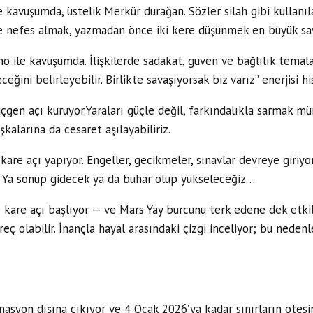
kavuşumda, üstelik Merkür durağan. Sözler silah gibi kullanılab
efes almak, yazmadan önce iki kere düşünmek en büyük savu
no ile kavuşumda. İlişkilerde sadakat, güven ve bağlılık temala
eğini belirleyebilir. Birlikte savaşıyorsak biz varız” enerjisi his
 üçgen açı kuruyor.Yaraları güçle değil, farkındalıkla sarmak
aşkalarına da cesaret aşılayabiliriz.
kare açı yapıyor. Engeller, gecikmeler, sınavlar devreye giriyo
n. Ya sönüp gidecek ya da buhar olup yükseleceğiz…
e kare açı başlıyor — ve Mars Yay burcunu terk edene dek etkili
eç olabilir. İnançla hayal arasındaki çizgi inceliyor; bu neden
nasyon dışına çıkıyor ve 4 Ocak 2026’ya kadar sınırların ötesin