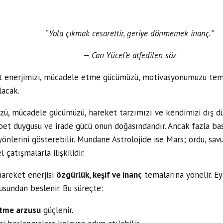
“Yola çıkmak cesarettir, geriye dönmemek inanç.”
— Can Yücel’e atfedilen söz
t enerjimizi, mücadele etme gücümüzü, motivasyonumuzu temsi
lacak.
zü, mücadele gücümüzü, hareket tarzımızı ve kendimizi dış d
kabet duygusu ve irade gücü onun doğasındandır. Ancak fazla bas
önlerini gösterebilir. Mundane Astrolojide ise Mars; ordu, savu
 çatışmalarla ilişkilidir.
hareket enerjisi
özgürlük, keşif ve inanç
temalarına yönelir. Ey
usundan beslenir. Bu süreçte:
etme arzusu
güçlenir.