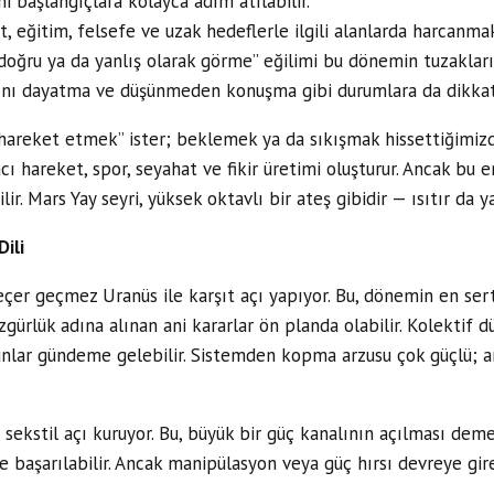
ni başlangıçlara kolayca adım atılabilir.
, eğitim, felsefe ve uzak hedeflerle ilgili alanlarda harcanmak
 doğru ya da yanlış olarak görme” eğilimi bu dönemin tuzakları
arını dayatma ve düşünmeden konuşma gibi durumlara da dikka
“hareket etmek” ister; beklemek ya da sıkışmak hissettiğimizd
ı hareket, spor, seyahat ve fikir üretimi oluşturur. Ancak bu e
r. Mars Yay seyri, yüksek oktavlı bir ateş gibidir — ısıtır da y
Dili
çer geçmez Uranüs ile karşıt açı yapıyor. Bu, dönemin en sert
özgürlük adına alınan ani kararlar ön planda olabilir. Kolektif
runlar gündeme gelebilir. Sistemden kopma arzusu çok güçlü; 
sekstil açı kuruyor. Bu, büyük bir güç kanalının açılması deme
le başarılabilir. Ancak manipülasyon veya güç hırsı devreye gi