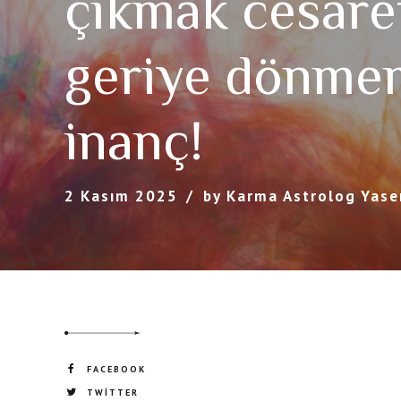
çıkmak cesaret
geriye dönme
inanç!
2 Kasım 2025
by Karma Astrolog Yase
FACEBOOK
TWITTER