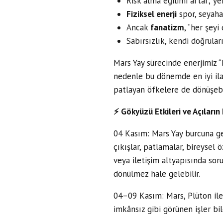
Risk alma eğilimi artar; ye
Fiziksel enerji
spor, seyahat
Ancak
fanatizm
, “her şeyi
Sabırsızlık, kendi doğrul
Mars Yay sürecinde enerjimiz 
nedenle bu dönemde en iyi ilac
patlayan öfkelere de dönüşebili
⚡
Gökyüzü Etkileri ve Açıların 
04 Kasım: Mars Yay burcuna ge
çıkışlar, patlamalar, bireysel 
veya iletişim altyapısında so
dönülmez hale gelebilir.
04–09 Kasım: Mars, Plüton ile 
imkânsız gibi görünen işler bi