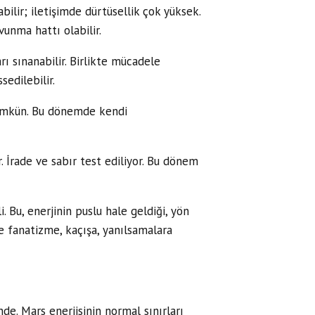
ilir; iletişimde dürtüsellik çok yüksek.
nma hattı olabilir.
rı sınanabilir. Birlikte mücadele
sedilebilir.
 mümkün. Bu dönemde kendi
r. İrade ve sabır test ediliyor. Bu dönem
. Bu, enerjinin puslu hale geldiği, yön
le fanatizme, kaçışa, yanılsamalara
de. Mars enerjisinin normal sınırları