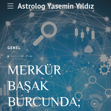
Astrolog Yasemin Yıldız
GENEL
MERKÜR
BAŞAK
BURCUNDA;