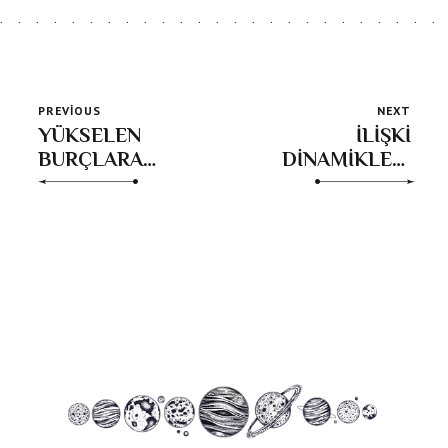
PREVIOUS
NEXT
YÜKSELEN
İLİŞKİ
BURÇLARA
DİNAMİKLERİ
GÖRE TUTULMA
MARS; Tutku,
REHBERİ
Arzu ve Hareket