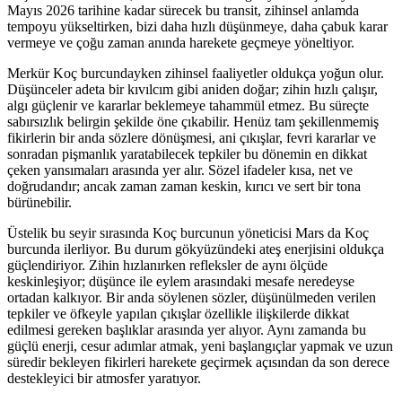
Mayıs 2026 tarihine kadar sürecek bu transit, zihinsel anlamda
tempoyu yükseltirken, bizi daha hızlı düşünmeye, daha çabuk karar
vermeye ve çoğu zaman anında harekete geçmeye yöneltiyor.
Merkür Koç burcundayken zihinsel faaliyetler oldukça yoğun olur.
Düşünceler adeta bir kıvılcım gibi aniden doğar; zihin hızlı çalışır,
algı güçlenir ve kararlar beklemeye tahammül etmez. Bu süreçte
sabırsızlık belirgin şekilde öne çıkabilir. Henüz tam şekillenmemiş
fikirlerin bir anda sözlere dönüşmesi, ani çıkışlar, fevri kararlar ve
sonradan pişmanlık yaratabilecek tepkiler bu dönemin en dikkat
çeken yansımaları arasında yer alır. Sözel ifadeler kısa, net ve
doğrudandır; ancak zaman zaman keskin, kırıcı ve sert bir tona
bürünebilir.
Üstelik bu seyir sırasında Koç burcunun yöneticisi Mars da Koç
burcunda ilerliyor. Bu durum gökyüzündeki ateş enerjisini oldukça
güçlendiriyor. Zihin hızlanırken refleksler de aynı ölçüde
keskinleşiyor; düşünce ile eylem arasındaki mesafe neredeyse
ortadan kalkıyor. Bir anda söylenen sözler, düşünülmeden verilen
tepkiler ve öfkeyle yapılan çıkışlar özellikle ilişkilerde dikkat
edilmesi gereken başlıklar arasında yer alıyor. Aynı zamanda bu
güçlü enerji, cesur adımlar atmak, yeni başlangıçlar yapmak ve uzun
süredir bekleyen fikirleri harekete geçirmek açısından da son derece
destekleyici bir atmosfer yaratıyor.