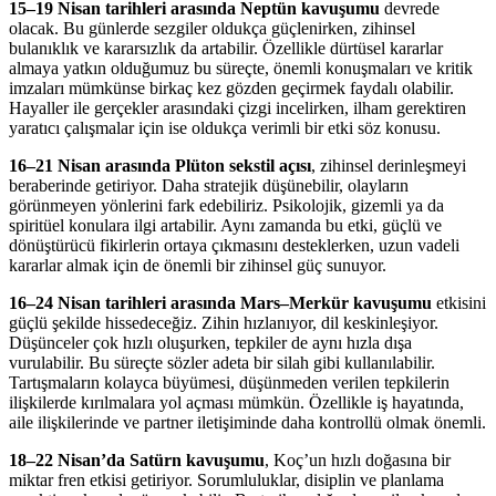
15–19 Nisan tarihleri arasında Neptün kavuşumu
devrede
olacak. Bu günlerde sezgiler oldukça güçlenirken, zihinsel
bulanıklık ve kararsızlık da artabilir. Özellikle dürtüsel kararlar
almaya yatkın olduğumuz bu süreçte, önemli konuşmaları ve kritik
imzaları mümkünse birkaç kez gözden geçirmek faydalı olabilir.
Hayaller ile gerçekler arasındaki çizgi incelirken, ilham gerektiren
yaratıcı çalışmalar için ise oldukça verimli bir etki söz konusu.
16–21 Nisan arasında Plüton sekstil açısı
, zihinsel derinleşmeyi
beraberinde getiriyor. Daha stratejik düşünebilir, olayların
görünmeyen yönlerini fark edebiliriz. Psikolojik, gizemli ya da
spiritüel konulara ilgi artabilir. Aynı zamanda bu etki, güçlü ve
dönüştürücü fikirlerin ortaya çıkmasını desteklerken, uzun vadeli
kararlar almak için de önemli bir zihinsel güç sunuyor.
16–24 Nisan tarihleri arasında Mars–Merkür kavuşumu
etkisini
güçlü şekilde hissedeceğiz. Zihin hızlanıyor, dil keskinleşiyor.
Düşünceler çok hızlı oluşurken, tepkiler de aynı hızla dışa
vurulabilir. Bu süreçte sözler adeta bir silah gibi kullanılabilir.
Tartışmaların kolayca büyümesi, düşünmeden verilen tepkilerin
ilişkilerde kırılmalara yol açması mümkün. Özellikle iş hayatında,
aile ilişkilerinde ve partner iletişiminde daha kontrollü olmak önemli.
18–22 Nisan’da Satürn kavuşumu
, Koç’un hızlı doğasına bir
miktar fren etkisi getiriyor. Sorumluluklar, disiplin ve planlama