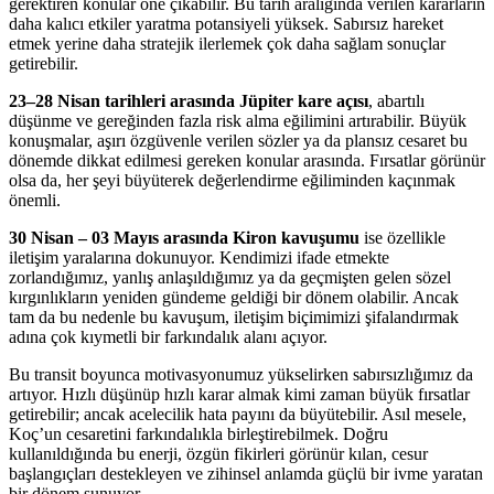
gerektiren konular öne çıkabilir. Bu tarih aralığında verilen kararların
daha kalıcı etkiler yaratma potansiyeli yüksek. Sabırsız hareket
etmek yerine daha stratejik ilerlemek çok daha sağlam sonuçlar
getirebilir.
23–28 Nisan tarihleri arasında Jüpiter kare açısı
, abartılı
düşünme ve gereğinden fazla risk alma eğilimini artırabilir. Büyük
konuşmalar, aşırı özgüvenle verilen sözler ya da plansız cesaret bu
dönemde dikkat edilmesi gereken konular arasında. Fırsatlar görünür
olsa da, her şeyi büyüterek değerlendirme eğiliminden kaçınmak
önemli.
30 Nisan – 03 Mayıs arasında Kiron kavuşumu
ise özellikle
iletişim yaralarına dokunuyor. Kendimizi ifade etmekte
zorlandığımız, yanlış anlaşıldığımız ya da geçmişten gelen sözel
kırgınlıkların yeniden gündeme geldiği bir dönem olabilir. Ancak
tam da bu nedenle bu kavuşum, iletişim biçimimizi şifalandırmak
adına çok kıymetli bir farkındalık alanı açıyor.
Bu transit boyunca motivasyonumuz yükselirken sabırsızlığımız da
artıyor. Hızlı düşünüp hızlı karar almak kimi zaman büyük fırsatlar
getirebilir; ancak acelecilik hata payını da büyütebilir. Asıl mesele,
Koç’un cesaretini farkındalıkla birleştirebilmek. Doğru
kullanıldığında bu enerji, özgün fikirleri görünür kılan, cesur
başlangıçları destekleyen ve zihinsel anlamda güçlü bir ivme yaratan
bir dönem sunuyor.