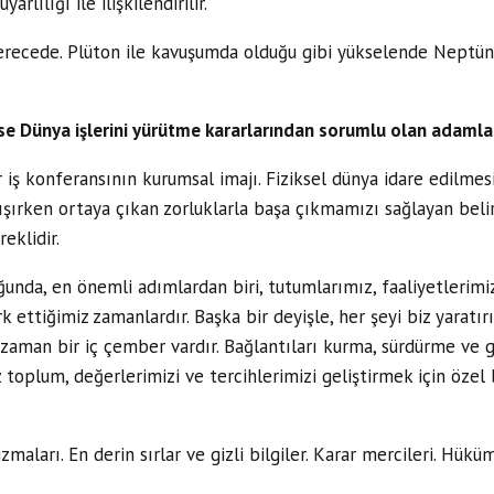
arlılığı ile ilişkilendirilir.
derecede. Plüton ile kavuşumda olduğu gibi yükselende Neptün d
se Dünya işlerini yürütme kararlarından sorumlu olan adamları
r iş konferansının kurumsal imajı. Fiziksel dünya idare edilmesi
ırken ortaya çıkan zorluklarla başa çıkmamızı sağlayan belirl
eklidir.
ğunda, en önemli adımlardan biri, tutumlarımız, faaliyetlerimiz
k ettiğimiz zamanlardır. Başka bir deyişle, her şeyi biz yaratı
 zaman bir iç çember vardır. Bağlantıları kurma, sürdürme ve 
z toplum, değerlerimizi ve tercihlerimizi geliştirmek için özel 
maları. En derin sırlar ve gizli bilgiler. Karar mercileri. Hüküme