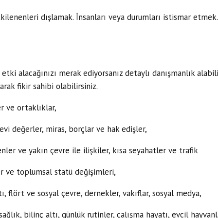
kilenenleri dışlamak. İnsanları veya durumları istismar etmek
 etki alacağınızı merak ediyorsanız detaylı danışmanlık alabil
rak fikir sahibi olabilirsiniz.
er ve ortaklıklar,
i değerler, miras, borçlar ve hak edişler,
ler ve yakın çevre ile ilişkiler, kısa seyahatler ve trafik
er ve toplumsal statü değişimleri,
ı, flört ve sosyal çevre, dernekler, vakıflar, sosyal medya,
sağlık, bilinç altı, günlük rutinler, çalışma hayatı, evcil hayvan