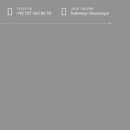
TELEFON
2024 TAKVIMI
+90 507 560 86 50
İndirmeyi Unutmayın