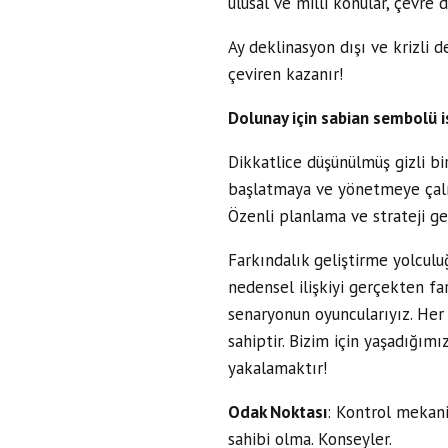
ulusal ve milli konular, çevre duy
Ay deklinasyon dışı ve krizli 
çeviren kazanır!
Dolunay için sabian sembolü i
Dikkatlice düşünülmüş gizli bi
başlatmaya ve yönetmeye çalış
Özenli planlama ve strateji ger
Farkındalık geliştirme yolculu
nedensel ilişkiyi gerçekten far
senaryonun oyuncularıyız. Her
sahiptir. Bizim için yaşadığımı
yakalamaktır!
Odak Noktası
: Kontrol mekaniz
sahibi olma. Konseyler.