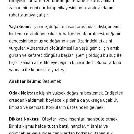
hikayesini anlatma zorunluluğu ile lanetli kalır. Zaman
zaman birilerini durdurup hikayesini anlatarak vicdanını
rahatlatmaya çalışır.
Yaşlı Gemici
şiirinde, doğa ile insan arasındaki ilişki, önemli
bir tema olarak öne çıkar. Albatrosun öldürülmesi, doğanın
dengesini bozmuş ve doğanın insan üzerindeki etkisini
vurgular. Albatrosun öldürülmesi ile yaşlı gemici için artık
günah ve kefaret döngüsü başlar. İşlemiş olduğu bu suç ile
hiçbir zaman affedilmeyeceğinin bilincindedir. Bunu farkına
varması ile kendisi ile yüzleşir.
Anahtar Kelime:
Beslemek
Odak Noktası:
Kişinin yüksek doğasını beslemek. Endişeleri
ortadan kaldırmak, böylece kişi daha da yükseğe uçabilir.
Empati ve sempati. Korkuların üstesinden gelmek.
Dikkat Noktası:
Olayları veya insanları manipüle etmek.
Birini sıkışmış halde tutan batıl inançlar. Yılanlar ve
örümcekler veya diğer canlılardan korkmak. Bağımlılık.