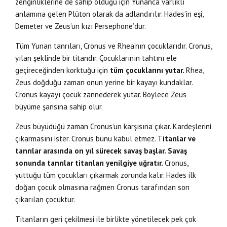
zenginliklerine de sahip olduğu için Yunanca varlıklı
anlamına gelen Plüton olarak da adlandırılır. Hades’in eşi,
Demeter ve Zeus’un kızı Persephone’dur.
Tüm Yunan tanrıları, Cronus ve Rhea’nın çocuklarıdır. Cronus,
yılan şeklinde bir titandır. Çocuklarının tahtını ele
geçireceğinden korktuğu için
tüm çocuklarını yutar.
Rhea,
Zeus doğduğu zaman onun yerine bir kayayı kundaklar.
Cronus kayayı çocuk zannederek yutar. Böylece Zeus
büyüme şansına sahip olur.
Zeus büyüdüğü zaman Cronus’un karşısına çıkar. Kardeşlerini
çıkarmasını ister. Cronus bunu kabul etmez. T
itanlar ve
tanrılar arasında on yıl sürecek savaş başlar.
Savaş
sonunda tanrılar titanları yenilgiye uğratır.
Cronus,
yuttuğu tüm çocukları çıkarmak zorunda kalır. Hades ilk
doğan çocuk olmasına rağmen Cronus tarafından son
çıkarılan çocuktur.
Titanların geri çekilmesi ile birlikte yönetilecek pek çok