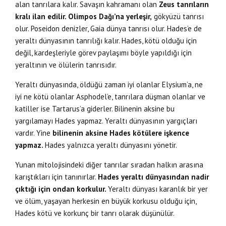
alan tanrılara kalır. Savaşın kahramanı olan
Zeus tanrıların
kralı ilan edilir. Olimpos Dağı’na yerleşir,
gökyüzü tanrısı
olur. Poseidon denizler, Gaia dünya tanrısı olur. Hades’e de
yeraltı dünyasının tanrılığı kalır. Hades, kötü olduğu için
değil, kardeşleriyle görev paylaşımı böyle yapıldığı için
yeraltının ve ölülerin tanrısıdır.
Yeraltı dünyasında, öldüğü zaman iyi olanlar Elysium’a, ne
iyi ne kötü olanlar Asphodel’e, tanrılara düşman olanlar ve
katiller ise Tartarus’a giderler. Bilinenin aksine bu
yargılamayı Hades yapmaz. Yeraltı dünyasının yargıçları
vardır. Yine
bilinenin aksine Hades kötülere işkence
yapmaz.
Hades yalnızca yeraltı dünyasını yönetir.
Yunan mitolojisindeki diğer tanrılar sıradan halkın arasına
karıştıkları için tanınırlar.
Hades yeraltı dünyasından nadir
çıktığı için ondan korkulur.
Yeraltı dünyası karanlık bir yer
ve ölüm, yaşayan herkesin en büyük korkusu olduğu için,
Hades kötü ve korkunç bir tanrı olarak düşünülür.