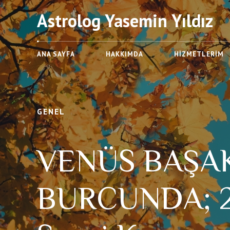
Astrolog Yasemin Yıldız
ANA SAYFA
HAKKIMDA
HIZMETLERIM
GENEL
VENÜS BAŞA
BURCUNDA; 