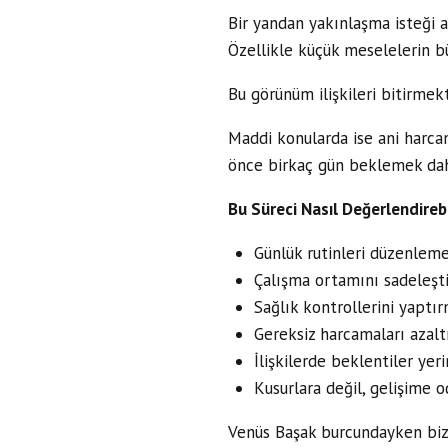
Bir yandan yakınlaşma isteği a
Özellikle küçük meselelerin bü
Bu görünüm ilişkileri bitirmekt
Maddi konularda ise ani harcam
önce birkaç gün beklemek daha
Bu Süreci Nasıl Değerlendirebi
Günlük rutinleri düzenlem
Çalışma ortamını sadeleşt
Sağlık kontrollerini yaptı
Gereksiz harcamaları azal
İlişkilerde beklentiler yer
Kusurlara değil, gelişime
Venüs Başak burcundayken bize