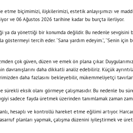
de etme biçimimizi, ilişkilerimizi, estetik anlayışımızı ve mad
or ve 06 Ağustos 2026 tarihine kadar bu burçta ilerliyor.
i ya da yönettiği bir konumda değildir. Bu nedenle sevgisini 
a göstermeyi tercih eder. “Sana yardım edeyim.”, “Senin için bu
izmden çok güven, düzen ve emek ön plana çıkar. Duygularımız
nin davranışlarını daha dikkatli analiz edebiliriz. Küçük ayrın
mizden daha fazlasını bekleyebilir, mükemmeliyetçi tavırlar s
se sürekli eksik olanı görmeye çalışmasıdır. Bu nedenle bu süre
vgiyi sadece fayda üretmek üzerinden tanımlamak zaman zaman
anlı, hesaplı ve kontrollü hareket etme eğilimi artıyor. Harc
sarruf planları yapmak, çalışma düzenini iyileştirmek ve üretk