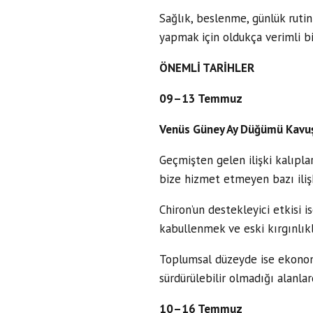
Sağlık, beslenme, günlük rutinl
yapmak için oldukça verimli bir
ÖNEMLİ TARİHLER
09–13 Temmuz
Venüs Güney Ay Düğümü Kavu
Geçmişten gelen ilişki kalıplar
bize hizmet etmeyen bazı ilişk
Chiron’un destekleyici etkisi i
kabullenmek ve eski kırgınlı
Toplumsal düzeyde ise ekonomik 
sürdürülebilir olmadığı alanlar
10–16 Temmuz