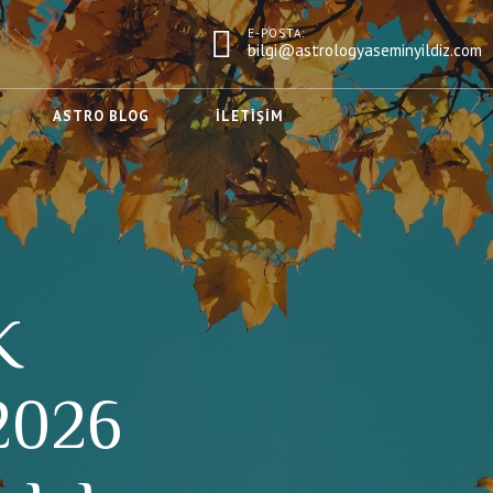
E-POSTA:
bilgi@astrologyaseminyildiz.com
ASTRO BLOG
İLETIŞIM
K
2026