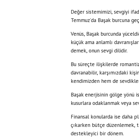
Değer sistemimizi, sevgiyi ifa
Temmuz’da Başak burcuna geçiy
Venüs, Başak burcunda yüceldiğ
küçük ama anlamlı davranışlarl
demek, onun sevgi dilidir.
Bu süreçte ilişkilerde romant
davranabilir, karşımızdaki kişi
kendimizden hem de sevdikleri
Başak enerjisinin gölge yönü i
kusurlara odaklanmak veya se
Finansal konularda ise daha pl
çıkarken bütçe düzenlemek, ta
destekleyici bir dönem.