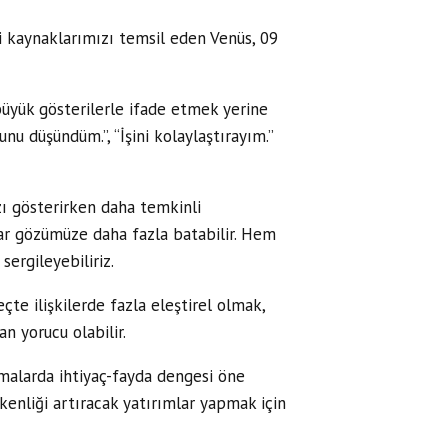
di kaynaklarımızı temsil eden Venüs, 09
büyük gösterilerle ifade etmek yerine
nu düşündüm.”, “İşini kolaylaştırayım.”
ı gösterirken daha temkinli
tılar gözümüze daha fazla batabilir. Hem
ergileyebiliriz.
çte ilişkilerde fazla eleştirel olmak,
 yorucu olabilir.
amalarda ihtiyaç-fayda dengesi öne
enliği artıracak yatırımlar yapmak için