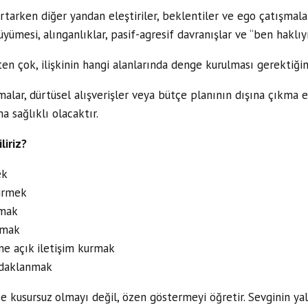
rtarken diğer yandan eleştiriler, beklentiler ve ego çatışmalar
yümesi, alınganlıklar, pasif-agresif davranışlar ve “ben haklıy
en çok, ilişkinin hangi alanlarında denge kurulması gerektiğini
alar, dürtüsel alışverişler veya bütçe planının dışına çıkma eğ
 sağlıklı olacaktır.
liriz?
ek
irmek
rmak
tmak
ine açık iletişim kurmak
 odaklanmak
 kusursuz olmayı değil, özen göstermeyi öğretir. Sevginin ya