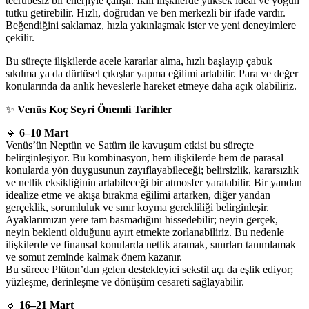
tecrübesiz bir enerjiyle çalışır. İkili ilişkilerde yüksek ideal ve yoğun
tutku getirebilir. Hızlı, doğrudan ve ben merkezli bir ifade vardır.
Beğendiğini saklamaz, hızla yakınlaşmak ister ve yeni deneyimlere
çekilir.
Bu süreçte ilişkilerde acele kararlar alma, hızlı başlayıp çabuk
sıkılma ya da dürtüsel çıkışlar yapma eğilimi artabilir. Para ve değer
konularında da anlık heveslerle hareket etmeye daha açık olabiliriz.
✨
Venüs Koç Seyri Önemli Tarihler
🔹
6–10 Mart
Venüs’ün Neptün ve Satürn ile kavuşum etkisi bu süreçte
belirginleşiyor. Bu kombinasyon, hem ilişkilerde hem de parasal
konularda yön duygusunun zayıflayabileceği; belirsizlik, kararsızlık
ve netlik eksikliğinin artabileceği bir atmosfer yaratabilir. Bir yandan
idealize etme ve akışa bırakma eğilimi artarken, diğer yandan
gerçeklik, sorumluluk ve sınır koyma gerekliliği belirginleşir.
Ayaklarımızın yere tam basmadığını hissedebilir; neyin gerçek,
neyin beklenti olduğunu ayırt etmekte zorlanabiliriz. Bu nedenle
ilişkilerde ve finansal konularda netlik aramak, sınırları tanımlamak
ve somut zeminde kalmak önem kazanır.
Bu sürece Plüton’dan gelen destekleyici sekstil açı da eşlik ediyor;
yüzleşme, derinleşme ve dönüşüm cesareti sağlayabilir.
🔹
16–21 Mart