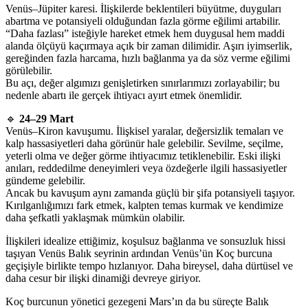
Venüs–Jüpiter karesi. İlişkilerde beklentileri büyütme, duyguları
abartma ve potansiyeli olduğundan fazla görme eğilimi artabilir.
“Daha fazlası” isteğiyle hareket etmek hem duygusal hem maddi
alanda ölçüyü kaçırmaya açık bir zaman dilimidir. Aşırı iyimserlik,
gereğinden fazla harcama, hızlı bağlanma ya da söz verme eğilimi
görülebilir.
Bu açı, değer algımızı genişletirken sınırlarımızı zorlayabilir; bu
nedenle abartı ile gerçek ihtiyacı ayırt etmek önemlidir.
🔹
24–29 Mart
Venüs–Kiron kavuşumu. İlişkisel yaralar, değersizlik temaları ve
kalp hassasiyetleri daha görünür hale gelebilir. Sevilme, seçilme,
yeterli olma ve değer görme ihtiyacımız tetiklenebilir. Eski ilişki
anıları, reddedilme deneyimleri veya özdeğerle ilgili hassasiyetler
gündeme gelebilir.
Ancak bu kavuşum aynı zamanda güçlü bir şifa potansiyeli taşıyor.
Kırılganlığımızı fark etmek, kalpten temas kurmak ve kendimize
daha şefkatli yaklaşmak mümkün olabilir.
İlişkileri idealize ettiğimiz, koşulsuz bağlanma ve sonsuzluk hissi
taşıyan Venüs Balık seyrinin ardından Venüs’ün Koç burcuna
geçişiyle birlikte tempo hızlanıyor. Daha bireysel, daha dürtüsel ve
daha cesur bir ilişki dinamiği devreye giriyor.
Koç burcunun yönetici gezegeni Mars’ın da bu süreçte Balık