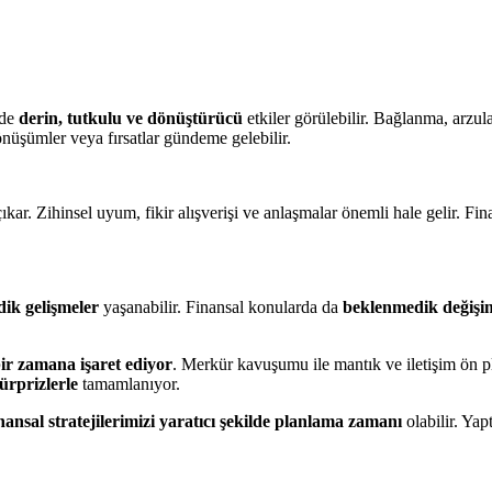
rde
derin, tutkulu ve dönüştürücü
etkiler görülebilir. Bağlanma, arzul
önüşümler veya fırsatlar gündeme gelebilir.
kar. Zihinsel uyum, fikir alışverişi ve anlaşmalar önemli hale gelir. Fi
dik gelişmeler
yaşanabilir. Finansal konularda da
beklenmedik değişiml
r zamana işaret ediyor
. Merkür kavuşumu ile mantık ve iletişim ön pl
ürprizlerle
tamamlanıyor.
nansal stratejilerimizi yaratıcı şekilde planlama zamanı
olabilir. Yap