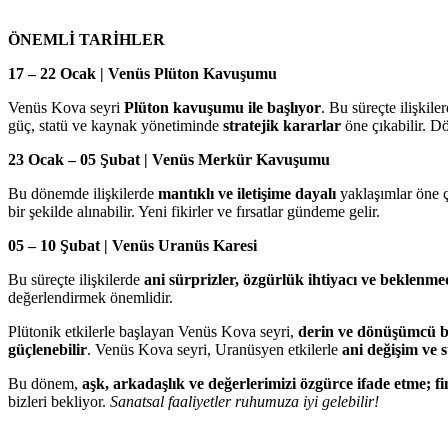
ÖNEMLİ TARİHLER
17 – 22 Ocak | Venüs Plüton Kavuşumu
Venüs Kova seyri
Plüton kavuşumu ile başlıyor
. Bu süreçte ilişkile
güç, statü ve kaynak yönetiminde
stratejik kararlar
öne çıkabilir. D
23 Ocak – 05 Şubat | Venüs Merkür Kavuşumu
Bu dönemde ilişkilerde
mantıklı ve iletişime dayalı
yaklaşımlar öne çı
bir şekilde alınabilir. Yeni fikirler ve fırsatlar gündeme gelir.
05 – 10 Şubat | Venüs Uranüs Karesi
Bu süreçte ilişkilerde
ani sürprizler, özgürlük ihtiyacı ve beklenme
değerlendirmek önemlidir.
Plütonik etkilerle başlayan Venüs Kova seyri,
derin ve dönüşümcü bi
güçlenebilir
. Venüs Kova seyri, Uranüsyen etkilerle
ani değişim ve s
Bu dönem,
aşk, arkadaşlık ve değerlerimizi özgürce ifade etme; fi
bizleri bekliyor.
Sanatsal faaliyetler ruhumuza iyi gelebilir!