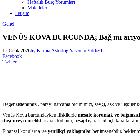
Haftalık Burç Yorumları
Makaleler
İletişim
Genel
VENÜS KOVA BURCUNDA; Bağ mı arıyors
12 Ocak 2026
by Karma Astrolog Yasemin Yıldız
0
Facebook
Twitter
Değer sistemimizi, parayı harcama biçimimizi, sevgi, aşk ve ilişkiler
Venüs Kova burcundayken ilişkilerde
mesafe korumak ve bağımsız
düşünceyi öncelikli
olarak kullanır, hesaplayarak bilinçli kararlar alırı
Finansal konularda ise
yenilikçi yaklaşımlar
benimsenebilir, beklenmed