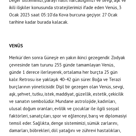
Değer sistemimizi, parayı nasıl harcadığımızı ve sevgi, aşk ve
ikili ilişkiler konusunda stratejilerimizi ifade eden Venüs, 3
Ocak 2023 saat 05:10’da Kova burcuna geçiyor. 27 Ocak
tarihine kadar burada kalacak.
VENÜS
Merkür’den sonra Güneş’e en yakın ikinci gezegendir. Zodyak
çevresinde tam turunu 255 günde tamamlayan Venüs,
günde 1 derece ilerleyerek, ortalama her burçta 25 gün
kalır. Retrosu ise yaklaşık 40-42 gün sürer. Boğa ve Terazi
burçlarının yöneticisidir. Dişil bir gezegen olan Venüs, sevgi,
aşk, şehvet, tutku, istek, maddiyat, güzellik, estetik, çekicilik
ve sanatın sembolüdür. Mundane astrolojide, kadınları,
ulusal doğum oranları, evlilik ve çocuklar ile ilgili sosyal
faktörleri, sanatçıları, spor ve eğlenceyi, barış ve diplomasiyi
temsil eder. Sağlıkta, denge sistemimizi, sümük zarlarını,
damarları, böbrekleri, döl yatağını ve zührevi hastalıkları,