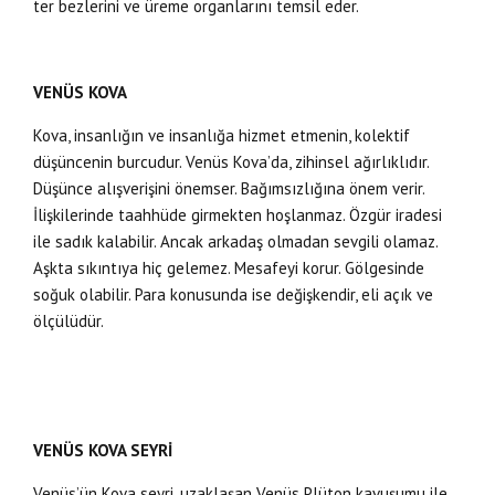
ter bezlerini ve üreme organlarını temsil eder.
VENÜS KOVA
Kova, insanlığın ve insanlığa hizmet etmenin, kolektif
düşüncenin burcudur. Venüs Kova’da, zihinsel ağırlıklıdır.
Düşünce alışverişini önemser. Bağımsızlığına önem verir.
İlişkilerinde taahhüde girmekten hoşlanmaz. Özgür iradesi
ile sadık kalabilir. Ancak arkadaş olmadan sevgili olamaz.
Aşkta sıkıntıya hiç gelemez. Mesafeyi korur. Gölgesinde
soğuk olabilir. Para konusunda ise değişkendir, eli açık ve
ölçülüdür.
VENÜS KOVA SEYRİ
Venüs’ün Kova seyri, uzaklaşan Venüs Plüton kavuşumu ile