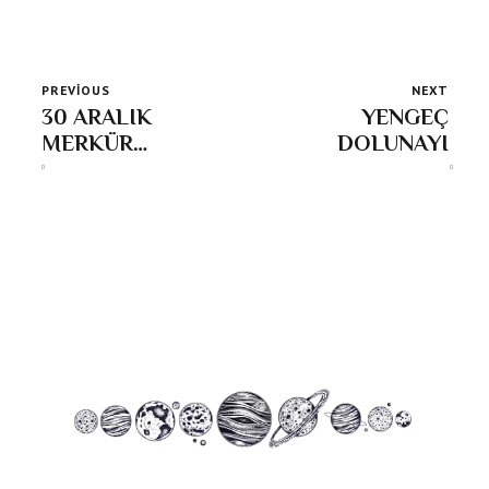
PREVIOUS
NEXT
30 ARALIK
YENGEÇ
MERKÜR
DOLUNAYI
RETROSU &
İKİNCİ ŞANS!