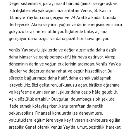
Değer sistemimizi, parayı nasıl harcadığımızı, sevgi–aşk ve
ikili ilişkilerdeki yaklaşımımızı anlatan Venüs, 30 Kasım
itibariyle Yay burcuna geçiyor ve 24 Aralık’a kadar burada
ilerleyecek. Akrep seyrinin yoğun ve derin enerjisinden sonra
gökyüzü biraz nefes aldırıyor. İlişkilerde bakış açımız
genişliyor, daha özgür ve daha pozitif bir hava geliyor.
Venüs Yay seyri, ilişkilerde ve değer algımızda daha özgür,
daha iyimser ve geniş perspektifli bir hava estiriyor. Akrep
döneminin derin ve yoğun etkilerinin ardından, Venüs Yay’da
ilişkiler ve değerler daha rahat ve özgür hissediliyor. Bu
süreçte bağlarımıza daha hafif, daha esnek yaklaşmak
isteyebiliriz. Bizi geliştiren, ufkumuzu açan, birlikte öğrenme
ve keşfetme alanı sunan ilişkiler daha cazip hâle gelebilir.
Açık sözlülük artabilir. Duyguları dolambaçsız bir şekilde
ifade etmek kolaylaşırken, karşı taraftan da netlik
bekleyebiliriz. Finansal konularda ise deneyimlere,
yolculuklara, eğitimlere veya keyif veren aktivitelere eğilim
artabilir. Genel olarak Venüs Yay’da, umut, pozitiflik, hareket