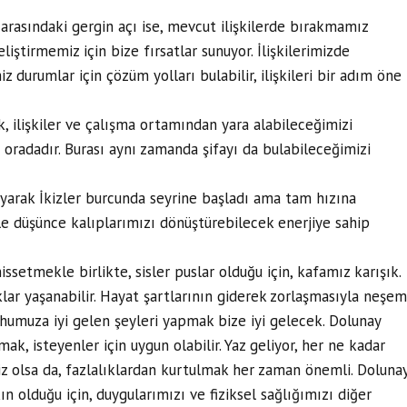
arasındaki gergin açı ise, mevcut ilişkilerde bırakmamız
iştirmemiz için bize fırsatlar sunuyor. İlişkilerimizde
 durumlar için çözüm yolları bulabilir, ilişkileri bir adım öne
k, ilişkiler ve çalışma ortamından yara alabileceğimizi
a oradadır. Burası aynı zamanda şifayı da bulabileceğimizi
arak İkizler burcunda seyrine başladı ama tam hızına
le düşünce kalıplarımızı dönüştürebilecek enerjiye sahip
issetmekle birlikte, sisler puslar olduğu için, kafamız karışık.
klar yaşanabilir. Hayat şartlarının giderek zorlaşmasıyla neşem
uhumuza iyi gelen şeyleri yapmak bize iyi gelecek. Dolunay
k, isteyenler için uygun olabilir. Yaz geliyor, her ne kadar
siz olsa da, fazlalıklardan kurtulmak her zaman önemli. Doluna
 olduğu için, duygularımızı ve fiziksel sağlığımızı diğer