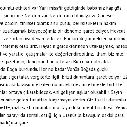
lumlu etkileri var. Yani misafir geldiğinde babamız kaş göz
r. İşin içinde Neptün var. Neptün’ün dolunaya ve Güneşe
 dalgın, zihinsel olarak sisli puslu, belirsizliklerin hâkim
n uzaklaşmak isteyeceğimiz bir döneme işaret ediyor. Mevcut
yor ve zorlamaya devam edecek. Bunları düşünmekten yorulmuş
telemiş olabiliriz. Hayatın gerçeklerinden uzaklaşmak, nefes
t ve yaratıcı çalışmalar ile değerlendirebiliriz, ilham bizimle.
ve güzelliğin, dengenin burcu Terazi Burcu yer almakta.
evde Boğa burcunda. Her ne kadar Venüs Boğada güçlü
r, sigortalar, vergilerle ilgili krizli durumlara işaret ediyor. 1
asındaki kavuşum etkileri dolunayla devam etmekle birlikte
ar ortaya çıkarabilecek. Ani gelişen aşklar oluşabilir. Sayın
nünüze gelen fırsatları kaçırmayın derim. Gizli saklı durumlar
bette, gizli saklı durumların ortaya dökülme ihtimali var. Venü
dar parayı da temsil ettiği için Uranüs’le kavuşum etkisi para
madığına işaret.