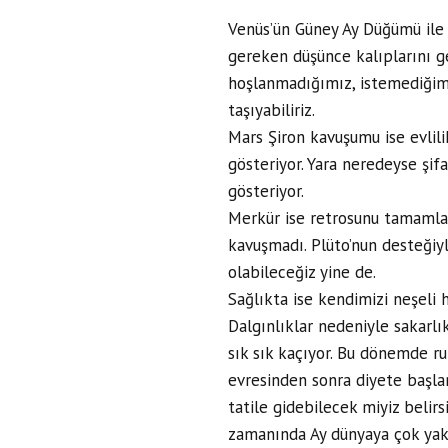
Venüs’ün Güney Ay Düğümü ile 
gereken düşünce kalıplarını gel
hoşlanmadığımız, istemediğimiz
taşıyabiliriz.
Mars Şiron kavuşumu ise evlili
gösteriyor. Yara neredeyse şif
gösteriyor.
Merkür ise retrosunu tamamlay
kavuşmadı. Plüto’nun desteğiy
olabileceğiz yine de.
Sağlıkta ise kendimizi neşeli h
Dalgınlıklar nedeniyle sakarlı
sık sık kaçıyor. Bu dönemde r
evresinden sonra diyete başlama
tatile gidebilecek miyiz belir
zamanında Ay dünyaya çok yakın