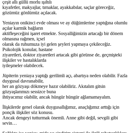
çeşit allı güllü morlu ışıltılı
kıyafetler, makyajlar, tırnaklar, ayakkabılar, saçlar göreceğiz,
gözümüz gönlümüz açılacak.
Yeniayın onikinci evde olması ve ay düğümlerine yaptığına olumlu
açılar karmik bağların
aktifleşeceğini işaret etmekte. Sosyalliğimizin artacağı bir dönem
olmasına rağmen, içsel
olarak da ruhumuza iyi gelen şeyleri yapmaya çekileceğiz.
Psikolojik konular, hastane
ziyaretleri, doktor ziyaretleri artacak gibi görünse de, geçmişteki
ilişkiler ve hastalıklarda
iyileşmeler olabilecek.
Jüpiterin yeniaya yaptığı gerilimli açı, abartıya neden olabilir. Fazla
duygusal davranabilir,
her an gözyaşı dökmeye hazır olabiliriz. Akıtalım gitsin
gözyaşlarımızı sessizce buna
ihtiyacımız olabilir, ancak hüngür hüngür ağlamamayalım.
İlişkilerde genel olarak duygusallığımız, anaçlığımız arttığı için
ponçik ilişkiler söz konusu.
Ancak dengeyi tutturmak önemli. Anne gibi değil, sevgili gibi
sevin…