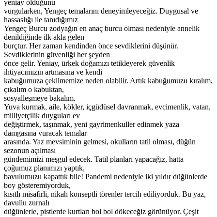
yeniay olduğunu
vurgularken, Yengeç temalarını deneyimleyeceğiz. Duygusal ve
hassaslığı ile tanıdığımız
Yengeç Burcu zodyağın en anaç burcu olması nedeniyle annelik
denildiğinde ilk akla gelen
burçtur. Her zaman kendinden önce sevdiklerini düşünür.
Sevdiklerinin güvenliği her şeyden
önce gelir. Yeniay, ürkek doğamızı tetikleyerek güvenlik
ihtiyacımızın artmasına ve kendi
kabuğumuza çekilmemize neden olabilir. Artık kabuğumuzu kıralım,
çıkalım o kabuktan,
sosyalleşmeye bakalım.
Yuva kurmak, aile, kökler, içgüdüsel davranmak, evcimenlik, vatan,
milliyetçilik duyguları ev
değiştirmek, taşınmak, yeni gayrimenkuller edinmek yaza
damgasına vuracak temalar
arasında. Yaz mevsiminin gelmesi, okulların tatil olması, düğün
sezonun açılması
gündemimizi meşgul edecek. Tatil planları yapacağız, hatta
çoğumuz planımızı yaptık,
bavulumuzu kapattık bile! Pandemi nedeniyle iki yıldır düğünlerde
boy gösteremiyorduk,
kısıtlı misafirli, nikah konseptli törenler tercih ediliyorduk. Bu yaz,
davullu zurnalı
düğünlerle, pistlerde kurtları bol bol dökeceğiz görünüyor. Çeşit