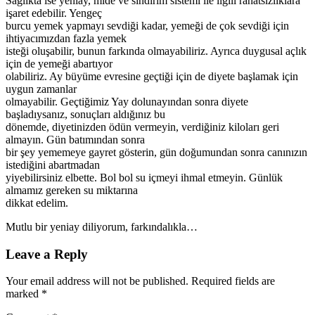
Sağlıkta ise yeniay, mide ve sindirim sistemi ile ilgili rahatsızlıklara
işaret edebilir. Yengeç
burcu yemek yapmayı sevdiği kadar, yemeği de çok sevdiği için
ihtiyacımızdan fazla yemek
isteği oluşabilir, bunun farkında olmayabiliriz. Ayrıca duygusal açlık
için de yemeği abartıyor
olabiliriz. Ay büyüme evresine geçtiği için de diyete başlamak için
uygun zamanlar
olmayabilir. Geçtiğimiz Yay dolunayından sonra diyete
başladıysanız, sonuçları aldığınız bu
dönemde, diyetinizden ödün vermeyin, verdiğiniz kiloları geri
almayın. Gün batımından sonra
bir şey yememeye gayret gösterin, gün doğumundan sonra canınızın
istediğini abartmadan
yiyebilirsiniz elbette. Bol bol su içmeyi ihmal etmeyin. Günlük
almamız gereken su miktarına
dikkat edelim.
Mutlu bir yeniay diliyorum, farkındalıkla…
Leave a Reply
Your email address will not be published. Required fields are
marked *