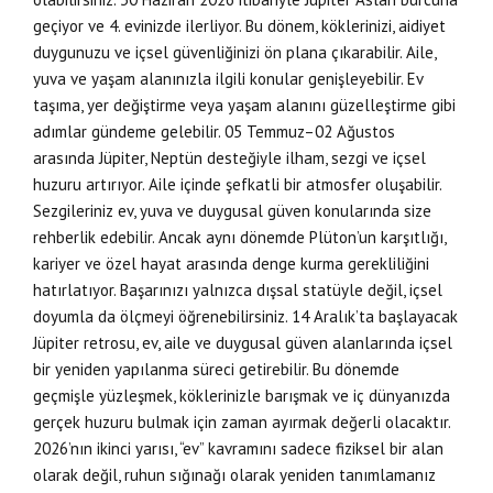
geçiyor ve 4. evinizde ilerliyor. Bu dönem, köklerinizi, aidiyet
duygunuzu ve içsel güvenliğinizi ön plana çıkarabilir. Aile,
yuva ve yaşam alanınızla ilgili konular genişleyebilir. Ev
taşıma, yer değiştirme veya yaşam alanını güzelleştirme gibi
adımlar gündeme gelebilir. 05 Temmuz–02 Ağustos
arasında Jüpiter, Neptün desteğiyle ilham, sezgi ve içsel
huzuru artırıyor. Aile içinde şefkatli bir atmosfer oluşabilir.
Sezgileriniz ev, yuva ve duygusal güven konularında size
rehberlik edebilir. Ancak aynı dönemde Plüton’un karşıtlığı,
kariyer ve özel hayat arasında denge kurma gerekliliğini
hatırlatıyor. Başarınızı yalnızca dışsal statüyle değil, içsel
doyumla da ölçmeyi öğrenebilirsiniz. 14 Aralık’ta başlayacak
Jüpiter retrosu, ev, aile ve duygusal güven alanlarında içsel
bir yeniden yapılanma süreci getirebilir. Bu dönemde
geçmişle yüzleşmek, köklerinizle barışmak ve iç dünyanızda
gerçek huzuru bulmak için zaman ayırmak değerli olacaktır.
2026’nın ikinci yarısı, “ev” kavramını sadece fiziksel bir alan
olarak değil, ruhun sığınağı olarak yeniden tanımlamanız