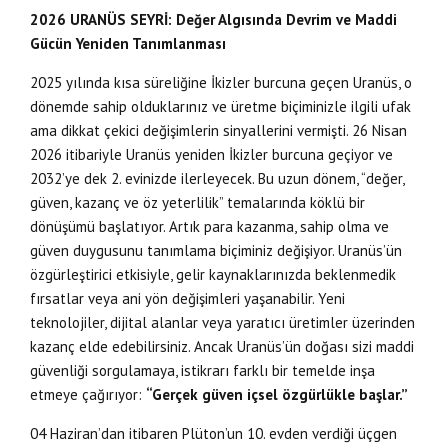
2026 URANÜS SEYRİ: Değer Algısında Devrim ve Maddi
Gücün Yeniden Tanımlanması
2025 yılında kısa süreliğine İkizler burcuna geçen Uranüs, o
dönemde sahip olduklarınız ve üretme biçiminizle ilgili ufak
ama dikkat çekici değişimlerin sinyallerini vermişti. 26 Nisan
2026 itibariyle Uranüs yeniden İkizler burcuna geçiyor ve
2032’ye dek 2. evinizde ilerleyecek. Bu uzun dönem, “değer,
güven, kazanç ve öz yeterlilik” temalarında köklü bir
dönüşümü başlatıyor. Artık para kazanma, sahip olma ve
güven duygusunu tanımlama biçiminiz değişiyor. Uranüs’ün
özgürleştirici etkisiyle, gelir kaynaklarınızda beklenmedik
fırsatlar veya ani yön değişimleri yaşanabilir. Yeni
teknolojiler, dijital alanlar veya yaratıcı üretimler üzerinden
kazanç elde edebilirsiniz. Ancak Uranüs’ün doğası sizi maddi
güvenliği sorgulamaya, istikrarı farklı bir temelde inşa
etmeye çağırıyor:
“Gerçek güven içsel özgürlükle başlar.”
04 Haziran’dan itibaren Plüton’un 10. evden verdiği üçgen