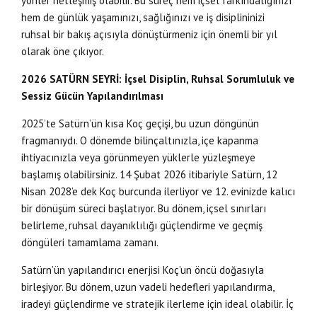
yönler netleşmiş olabilir. Bu süreç hem içsel farkındalığınızı
hem de günlük yaşamınızı, sağlığınızı ve iş disiplininizi
ruhsal bir bakış açısıyla dönüştürmeniz için önemli bir yıl
olarak öne çıkıyor.
2026 SATÜRN SEYRİ: İçsel Disiplin, Ruhsal Sorumluluk ve
Sessiz Gücün Yapılandırılması
2025’te Satürn’ün kısa Koç geçişi, bu uzun döngünün
fragmanıydı. O dönemde bilinçaltınızla, içe kapanma
ihtiyacınızla veya görünmeyen yüklerle yüzleşmeye
başlamış olabilirsiniz. 14 Şubat 2026 itibariyle Satürn, 12
Nisan 2028’e dek Koç burcunda ilerliyor ve 12. evinizde kalıcı
bir dönüşüm süreci başlatıyor. Bu dönem, içsel sınırları
belirleme, ruhsal dayanıklılığı güçlendirme ve geçmiş
döngüleri tamamlama zamanı.
Satürn’ün yapılandırıcı enerjisi Koç’un öncü doğasıyla
birleşiyor. Bu dönem, uzun vadeli hedefleri yapılandırma,
iradeyi güçlendirme ve stratejik ilerleme için ideal olabilir. İç