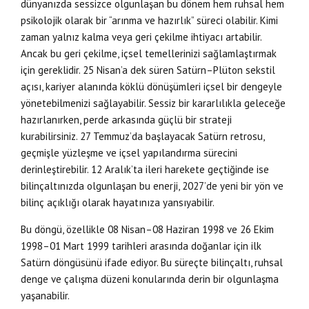
dünyanızda sessizce olgunlaşan bu dönem hem ruhsal hem
psikolojik olarak bir “arınma ve hazırlık” süreci olabilir. Kimi
zaman yalnız kalma veya geri çekilme ihtiyacı artabilir.
Ancak bu geri çekilme, içsel temellerinizi sağlamlaştırmak
için gereklidir. 25 Nisan’a dek süren Satürn–Plüton sekstil
açısı, kariyer alanında köklü dönüşümleri içsel bir dengeyle
yönetebilmenizi sağlayabilir. Sessiz bir kararlılıkla geleceğe
hazırlanırken, perde arkasında güçlü bir strateji
kurabilirsiniz. 27 Temmuz’da başlayacak Satürn retrosu,
geçmişle yüzleşme ve içsel yapılandırma sürecini
derinleştirebilir. 12 Aralık’ta ileri harekete geçtiğinde ise
bilinçaltınızda olgunlaşan bu enerji, 2027’de yeni bir yön ve
bilinç açıklığı olarak hayatınıza yansıyabilir.
Bu döngü, özellikle 08 Nisan–08 Haziran 1998 ve 26 Ekim
1998–01 Mart 1999 tarihleri arasında doğanlar için ilk
Satürn döngüsünü ifade ediyor. Bu süreçte bilinçaltı, ruhsal
denge ve çalışma düzeni konularında derin bir olgunlaşma
yaşanabilir.