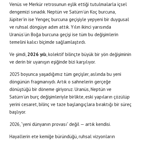
Venüs ve Merkür retrosunun eşlik ettiği tutulmalarla içsel
dengemizi sınadık. Neptün ve Satürn’ün Koç burcuna,
Jüpiter’in ise Yengeç burcuna geçişiyle yepyeni bir duygusal
ve ruhsal döngüye adım attık. Yılın ikinci yarısında
Uranüs’ün Boğa burcuna geçişi ise tüm bu değişimlerin
temelini kalıcı biçimde sağlamlaştırdı.
Ve şimdi,
2026 yılı
, kolektif bilinçte büyük bir yön değişiminin
ve derin bir uyanışın eşiğinde bizi karşılıyor.
2025 boyunca yaşadığımız tüm geçişler, aslında bu yeni
döngünün fragmanıydı. Artık o sahnelerin gerçeğe
dönüştüğü bir döneme giriyoruz. Uranüs, Neptün ve
Satürn’ün burç değişimleriyle birlikte, eski yapıların çözülüp
yerini cesaret, bilinç ve taze başlangıçlara bıraktığı bir süreç
başlıyor.
2026, “yeni dünyanın provası” değil — artık kendisi.
Hayallerin ete kemiğe büründüğü, ruhsal vizyonların