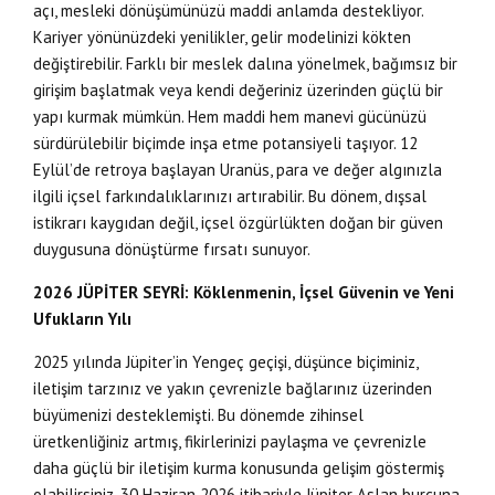
açı, mesleki dönüşümünüzü maddi anlamda destekliyor.
Kariyer yönünüzdeki yenilikler, gelir modelinizi kökten
değiştirebilir. Farklı bir meslek dalına yönelmek, bağımsız bir
girişim başlatmak veya kendi değeriniz üzerinden güçlü bir
yapı kurmak mümkün. Hem maddi hem manevi gücünüzü
sürdürülebilir biçimde inşa etme potansiyeli taşıyor. 12
Eylül’de retroya başlayan Uranüs, para ve değer algınızla
ilgili içsel farkındalıklarınızı artırabilir. Bu dönem, dışsal
istikrarı kaygıdan değil, içsel özgürlükten doğan bir güven
duygusuna dönüştürme fırsatı sunuyor.
2026 JÜPİTER SEYRİ: Köklenmenin, İçsel Güvenin ve Yeni
Ufukların Yılı
2025 yılında Jüpiter’in Yengeç geçişi, düşünce biçiminiz,
iletişim tarzınız ve yakın çevrenizle bağlarınız üzerinden
büyümenizi desteklemişti. Bu dönemde zihinsel
üretkenliğiniz artmış, fikirlerinizi paylaşma ve çevrenizle
daha güçlü bir iletişim kurma konusunda gelişim göstermiş
olabilirsiniz. 30 Haziran 2026 itibariyle Jüpiter Aslan burcuna