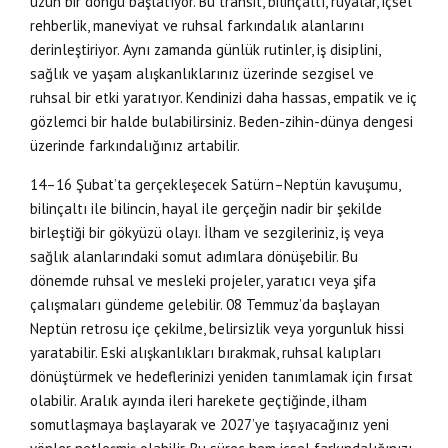
uzun bir döngü başlatıyor. Bu transit, bilinçaltı, rüyalar, içsel
rehberlik, maneviyat ve ruhsal farkındalık alanlarını
derinleştiriyor. Aynı zamanda günlük rutinler, iş disiplini,
sağlık ve yaşam alışkanlıklarınız üzerinde sezgisel ve
ruhsal bir etki yaratıyor. Kendinizi daha hassas, empatik ve iç
gözlemci bir halde bulabilirsiniz. Beden-zihin-dünya dengesi
üzerinde farkındalığınız artabilir.
14–16 Şubat’ta gerçekleşecek Satürn–Neptün kavuşumu,
bilinçaltı ile bilincin, hayal ile gerçeğin nadir bir şekilde
birleştiği bir gökyüzü olayı. İlham ve sezgileriniz, iş veya
sağlık alanlarındaki somut adımlara dönüşebilir. Bu
dönemde ruhsal ve mesleki projeler, yaratıcı veya şifa
çalışmaları gündeme gelebilir. 08 Temmuz’da başlayan
Neptün retrosu içe çekilme, belirsizlik veya yorgunluk hissi
yaratabilir. Eski alışkanlıkları bırakmak, ruhsal kalıpları
dönüştürmek ve hedeflerinizi yeniden tanımlamak için fırsat
olabilir. Aralık ayında ileri harekete geçtiğinde, ilham
somutlaşmaya başlayarak ve 2027’ye taşıyacağınız yeni