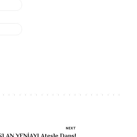
NEXT
ASLAN YENİAYI Ateşle Dans!