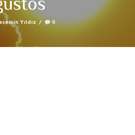
ustos
asemin Yıldız
0