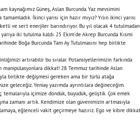
am kaynağımız Güneş, Aslan Burcunda. Yaz mevsimini
da tamamladık. İkinci yarısı için hazır mıyız? Yılın ikinci yarısı
ketli ve sert enerjiler barındırıyor. Bu yıl olacak 4 tutulmadan
inci yarıya iki tutulma kaldı. 25 Ekim’de Akrep Burcunda Kısmi
rihinde Boğa Burcunda Tam Ay Tutulmasını hep birlikte
nliğimizi artırabilir bu sıralar. Potansiyellerimizin farkında
en manipülasyonlara dikkat! 28 Temmuz tarihinde Aslan
la birlikte değişmesi gereken ama bir türlü atağa
üze geleceğiz. Yeniay yazımda ayrıntılara değineceğim.
 temalarıyla içimize döndük, büyüdük, geliştik. Çok emek
şma zamanı artık. Kendimize olan güvenimizin artmasıyla
lamaya, eğlenceli vakit geçirmeye hazırız. Ego ve kibre dikkat