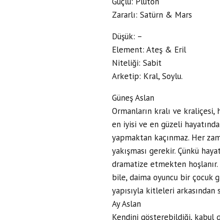
Güçlü: Plüton
Zararlı: Satürn & Mars
Düşük: –
Element: Ateş & Eril
Niteliği: Sabit
Arketip: Kral, Soylu.
Güneş Aslan
Ormanların kralı ve kraliçesi,
en iyisi ve en güzeli hayatınd
yapmaktan kaçınmaz. Her zaman
yakışması gerekir. Çünkü hayat 
dramatize etmekten hoşlanır. 
bile, daima oyuncu bir çocuk gi
yapısıyla kitleleri arkasından 
Ay Aslan
Kendini gösterebildiği, kabul 