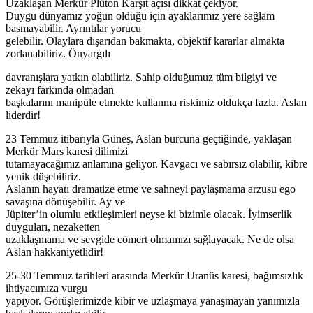
Uzaklaşan Merkür Plüton Karşıt açısı dikkat çekiyor.
Duygu dünyamız yoğun olduğu için ayaklarımız yere sağlam
basmayabilir. Ayrıntılar yorucu
gelebilir. Olaylara dışarıdan bakmakta, objektif kararlar almakta
zorlanabiliriz. Önyargılı
davranışlara yatkın olabiliriz. Sahip olduğumuz tüm bilgiyi ve
zekayı farkında olmadan
başkalarını manipüle etmekte kullanma riskimiz oldukça fazla. Aslan
liderdir!
23 Temmuz itibarıyla Güneş, Aslan burcuna geçtiğinde, yaklaşan
Merkür Mars karesi dilimizi
tutamayacağımız anlamına geliyor. Kavgacı ve sabırsız olabilir, kibre
yenik düşebiliriz.
Aslanın hayatı dramatize etme ve sahneyi paylaşmama arzusu ego
savaşına dönüşebilir. Ay ve
Jüpiter’in olumlu etkileşimleri neyse ki bizimle olacak. İyimserlik
duyguları, nezaketten
uzaklaşmama ve sevgide cömert olmamızı sağlayacak. Ne de olsa
Aslan hakkaniyetlidir!
25-30 Temmuz tarihleri arasında Merkür Uranüs karesi, bağımsızlık
ihtiyacımıza vurgu
yapıyor. Görüşlerimizde kibir ve uzlaşmaya yanaşmayan yanımızla