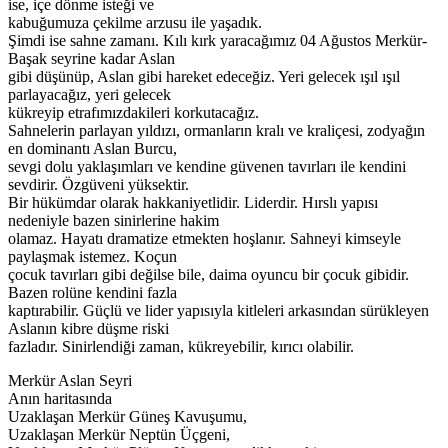
ise, içe dönme isteği ve
kabuğumuza çekilme arzusu ile yaşadık.
Şimdi ise sahne zamanı. Kılı kırk yaracağımız 04 Ağustos Merkür-
Başak seyrine kadar Aslan
gibi düşünüp, Aslan gibi hareket edeceğiz. Yeri gelecek ışıl ışıl
parlayacağız, yeri gelecek
kükreyip etrafımızdakileri korkutacağız.
Sahnelerin parlayan yıldızı, ormanların kralı ve kraliçesi, zodyağın
en dominantı Aslan Burcu,
sevgi dolu yaklaşımları ve kendine güvenen tavırları ile kendini
sevdirir. Özgüveni yüksektir.
Bir hükümdar olarak hakkaniyetlidir. Liderdir. Hırslı yapısı
nedeniyle bazen sinirlerine hakim
olamaz. Hayatı dramatize etmekten hoşlanır. Sahneyi kimseyle
paylaşmak istemez. Koçun
çocuk tavırları gibi değilse bile, daima oyuncu bir çocuk gibidir.
Bazen rolüne kendini fazla
kaptırabilir. Güçlü ve lider yapısıyla kitleleri arkasından sürükleyen
Aslanın kibre düşme riski
fazladır. Sinirlendiği zaman, kükreyebilir, kırıcı olabilir.
Merkür Aslan Seyri
Anın haritasında
Uzaklaşan Merkür Güneş Kavuşumu,
Uzaklaşan Merkür Neptün Üçgeni,