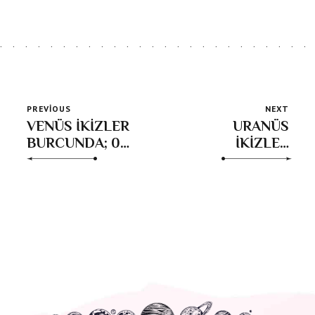
PREVIOUS
NEXT
VENÜS İKİZLER
URANÜS
BURCUNDA; 04-
İKİZLER
31 Temmuz 2025
SEYRİNİN
YÜKSELEN
BURÇLARA
ETKİLERİ