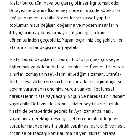
İkizler burcu tüm hava burçları gibi insanlığı temsil eder.
Dolayısı ile Uranüs İkizler seyri önemli ölçüde kolektif bir
değişime neden olabilir. Sistemler ve sosyal yapılar
toplumun hızla değişen doğasına ve modern insanların
ihtiyaçlarına ayak uydurmaya çalışacağı için kaos
dönemlerinden geçebiliriz. Yaşam biçimimiz değişebilir. Her
alanda sınırlar değişime uğrayabilir.
İkizler burcu değişken bir burç olduğu için, pek çok şeyle
ilgilenmek ve daldan dala atlamak ister. Üzerine Uranüs’ün
sınırları zorlayan niteliklerini eklediğimiz zaman, Uranüs-
İkizler seyri aklımızın sınırlarını zorlarken marjinalliğin ve
devrim yaratmanın önemine vurgu yapıyor. Toplumsal
hareketlerin hızla yayılacağı, yoğun ve hareketli bir dönem
yaşatabilir. Dolayısı ile Uranüs-İkizler seyri huzursuzluk
hissini de beraberinde getirebilir. Aynı zamanda nasıl
yaşamamız gerektiği, neyin gerçekten önemli olduğu ve
guruplar halinde nasıl iş birliği yapılması gerektiği ve nasıl
organize olunacağı konularında da yeni fikirler ortaya