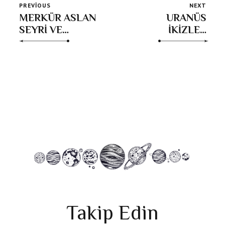
PREVIOUS
NEXT
MERKÜR ASLAN
URANÜS
SEYRİ VE
İKİZLER
RETROSU; Zihin
BURCUNA
aslan, söz
GEÇİYOR; 07
pençe!
Temmuz 2025
Takip Edin